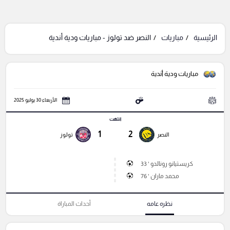
الرئيسية
مباريات
النصر ضد تولوز - مباريات ودية أندية
مباريات ودية أندية
الأربعاء 30 يوليو 2025
انتهت
1
2
النصر
تولوز
كريستيانو رونالدو ' 33
محمد ماران ' 76
نظره عامه
أحداث المباراة