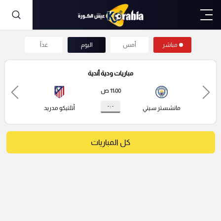
مباشر
أمس
اليوم
غداً
مباريات ودية أندية
11:00 ص
- : -
مانشستر سيتي
أتلتيكو مدريد
كل المباريات