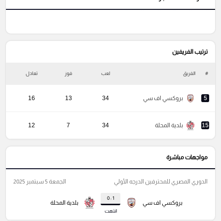
ترتيب الفريفين
#
الفريق
لعب
فوز
تعادل
خ
5
بروكسي اف سي
34
13
16
15
بلدية المحلة
34
7
12
مواجهات مباشرة
الدوري المصري للمحترفين الدرجه الأولي
الجمعة 5 سبتمبر 2025
1 : 0
بروكسي اف سي
بلدية المحلة
انتهت