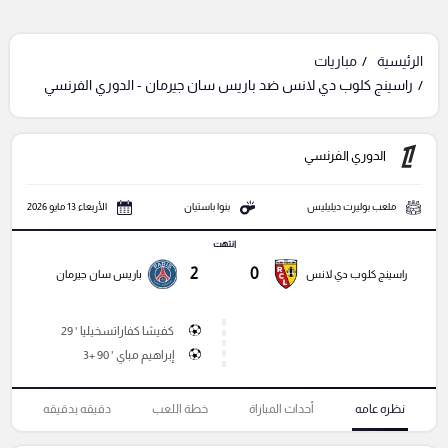
الرئيسية
مباريات
راسينج كلوب دي لانس ضد باريس سان جيرمان - الدوري الفرنسي
الدوري الفرنسي
ملعب بوليرت ديليليس
بنوا باستيان
الأربعاء 13 مايو 2026
انتهت
2
0
راسينج كلوب دي لانس
باريس سان جيرمان
كفيشا كفاراتسخيليا ' 29
إبراهيم مباي ' 90 +3
نظره عامه
أحداث المباراة
خطة اللعب
دقيقه بدقيقه