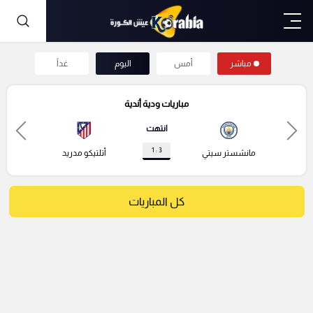
مباشر
أمس
اليوم
غداً
مباريات ودية أندية
انتهت
3 : 1
مانشستر سيتي
أتلتيكو مدريد
كل المباريات