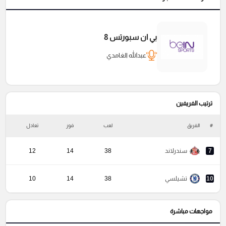
بي ان سبورتس 8
عبدالله الغامدي
ترتيب الفريفين
#
الفريق
لعب
فوز
تعادل
خ
7
سندرلاند
38
14
12
10
تشيلسي
38
14
10
مواجهات مباشرة