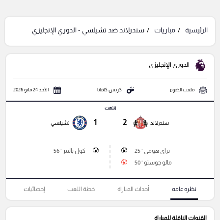
الرئيسية
مباريات
سندرلاند ضد تشيلسي - الدوري الإنجليزي
الدوري الإنجليزي
ملعب الضوء
كريس كافانا
الأحد 24 مايو 2026
انتهت
1
2
سندرلاند
تشيلسي
تراي هومي ' 25
كول بالمر ' 56
مالو جوستو ' 50
نظره عامه
أحداث المباراة
خطة اللعب
إحصائيات
القنوات الناقلة للمباراة