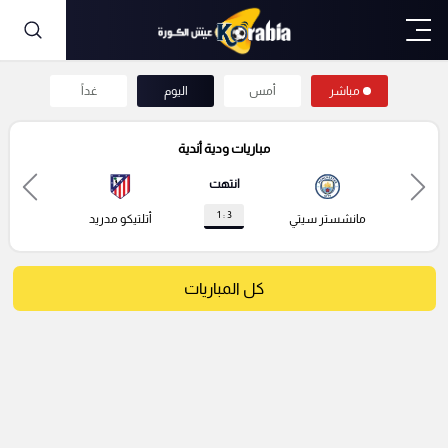
مباشر
أمس
اليوم
غداً
مباريات ودية أندية
انتهت
3 : 1
مانشستر سيتي
أتلتيكو مدريد
كل المباريات