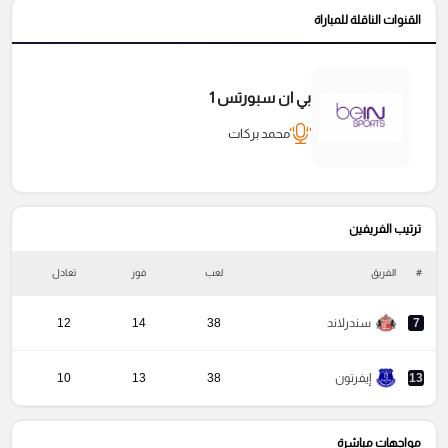
القنوات الناقلة للمباراة
بي ان سبورتس 1
محمد بركات
ترتيب الفريفين
#
الفريق
لعب
فوز
تعادل
خ
7
سندرلاند
38
14
12
13
إيفرتون
38
13
10
مواجهات مباشرة