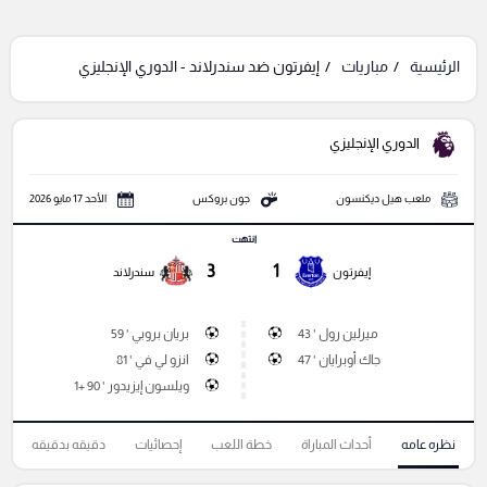
الرئيسية
مباريات
إيفرتون ضد سندرلاند - الدوري الإنجليزي
الدوري الإنجليزي
ملعب هيل ديكنسون
جون بروكس
الأحد 17 مايو 2026
انتهت
3
1
إيفرتون
سندرلاند
ميرلين رول ' 43
بريان بروبي ' 59
جاك أوبرايان ' 47
انزو لي في ' 81
ويلسون إيزيدور ' 90 +1
نظره عامه
أحداث المباراة
خطة اللعب
إحصائيات
دقيقه بدقيقه