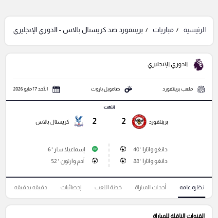
الرئيسية
مباريات
برينتفورد ضد كريستال بالاس - الدوري الإنجليزي
الدوري الإنجليزي
ملعب برينتفورد
صامويل باروت
الأحد 17 مايو 2026
انتهت
2
2
برينتفورد
كريستال بالاس
دانغو واتارا ' 40
إسماعيلا سار ' 6
P
دانغو واتارا ' 88
آدم وارتون ' 52
نظره عامه
أحداث المباراة
خطة اللعب
إحصائيات
دقيقه بدقيقه
القنوات الناقلة للمباراة