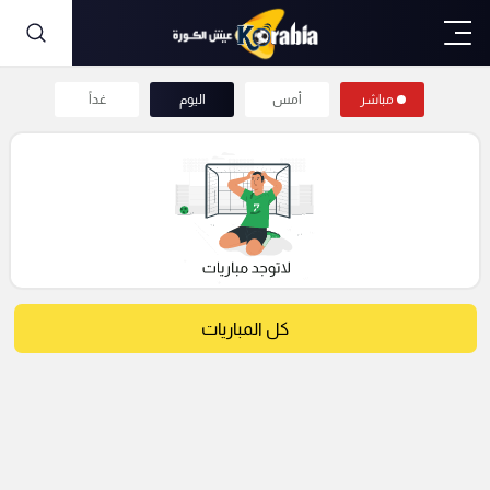
مباشر
أمس
اليوم
غداً
كل المباريات