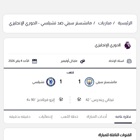
الرئيسية
مباريات
مانشستر سيتي ضد تشيلسي - الدوري الإنجليزي
الدوري الإنجليزي
استاد الإتحاد
مايكل أوليفير
الأحد 4 يناير 2026
انتهت
1
1
مانشستر سيتي
تشيلسي
تيجاني ريندرس ' 42
إنزو فرنانديز ' 90 +4
نظره عامه
أحداث المباراة
خطة اللعب
إحصائيات
دقيقه بدقيقه
القنوات الناقلة للمباراة