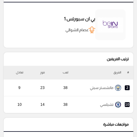
بي ان سبورتس 1
عصام الشوالي
ترتيب الفريفين
#
الفريق
لعب
فوز
تعادل
خ
2
مانشستر سيتي
38
23
9
10
تشيلسي
38
14
10
مواجهات مباشرة