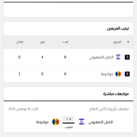
ترتيب الفريفين
#
الفريق
لعب
فوز
تعادل
خ
3
الكيان الصهيوني
8
4
0
5
مولدوفا
8
0
1
مواجهات مباشرة
تصفيات أوروبا لكأس العالم
الأحد 16 نوفمبر 2025
4 : 1
الكيان الصهيوني
مولدوفا
انتهت