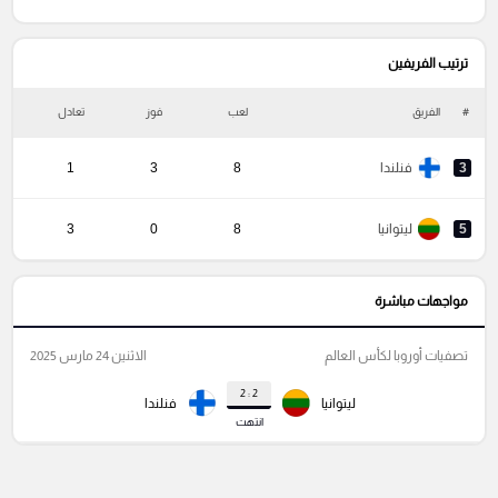
ترتيب الفريفين
#
الفريق
لعب
فوز
تعادل
خ
3
فنلندا
8
3
1
5
ليتوانيا
8
0
3
مواجهات مباشرة
تصفيات أوروبا لكأس العالم
الاثنين 24 مارس 2025
2 : 2
ليتوانيا
فنلندا
انتهت