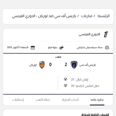
الرئيسية
مباريات
باريس أف سي ضد لوريان - الدوري الفرنسي
الدوري الفرنسي
ستاد سيباستيان شارليتي
بينوا ميلو
الجمعة 3 أكتوبر 2025
انتهت
0
2
باريس أف سي
لوريان
إيلان كبال ' 25
جيان فيليبي كراسو ' 30
نظره عامه
أحداث المباراة
خطة اللعب
إحصائيات
القنوات الناقلة للمباراة