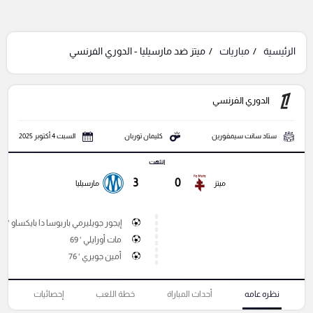
الرئيسية
مباريات
ميتز ضد مارسيليا - الدوري الفرنسي
الدوري الفرنسي
ستاد سانت سيمفورين
كليمان توربان
السبت 4 أكتوبر 2025
انتهت
3
0
ميتز
مارسيليا
إيجور جويليرمي باربوسا دا بايكساو ' 51
مات أورايلي ' 69
أمين جويري ' 76
نظره عامه
أحداث المباراة
خطة اللعب
إحصائيات