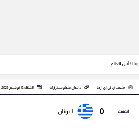
وبا لكأس العالم
ملعب زد تي اي ارينا
داميان سيلويسترزاك
الثلاثاء 18 نوفمبر 2025
0
اليونان
انتهت