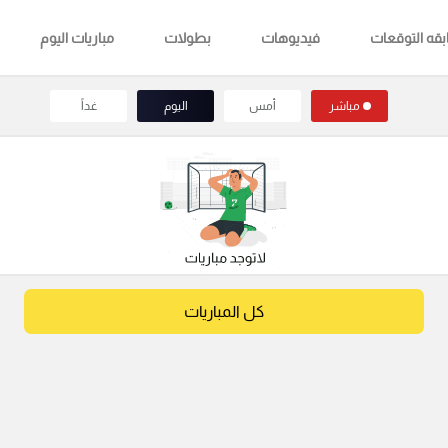
قه التوقعات
فيديوهات
بطولات
مباريات اليوم
مباشر
أمس
اليوم
غداً
كل المباريات