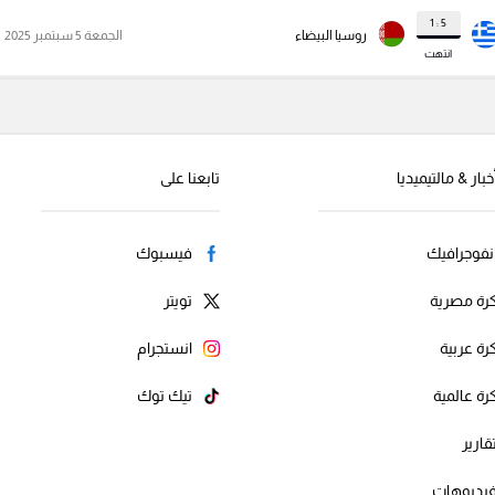
5 : 1
روسيا البيضاء
الجمعة 5 سبتمبر 2025
انتهت
خبار & مالتيميديا
تابعنا على
نفوجرافيك
فيسبوك
رة مصرية
تويتر
رة عربية
انستجرام
رة عالمية
تيك توك
قارير
يديوهات