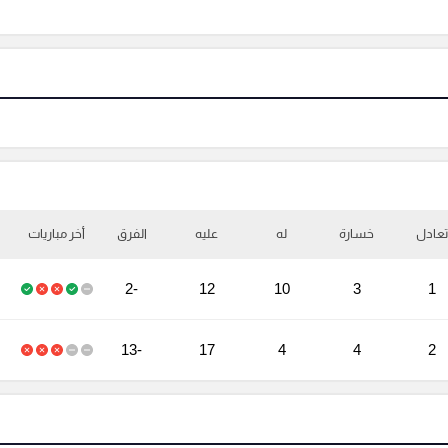
تعادل
خسارة
له
عليه
الفرق
أخر مباريات
-2
12
10
3
1
-13
17
4
4
2