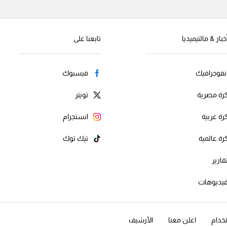
خبار & مالتيميديا
تابعنا على
نفوجرافيك
فيسبوك
رة مصرية
تويتر
رة عربية
انستجرام
رة عالمية
تيك توك
قارير
يديوهات
خدام
اعلن معنا
الأرشيف