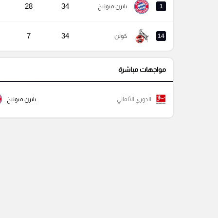
28
34
1
بايرن ميونيخ
7
34
14
كولن
مواجهات مباشرة
الدوري الألماني
بايرن ميونيخ