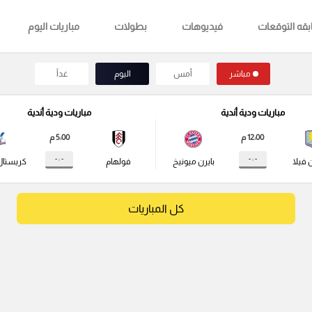
قه التوقعات
فيديوهات
بطولات
مباريات اليوم
مباشر
أمس
اليوم
غداً
مباريات ودية أندية
مباريات ودية أندية
12:00 م
5:00 م
- : -
- : -
 فيلا
بايرن ميونيخ
فولهام
كريستال
كل المباريات