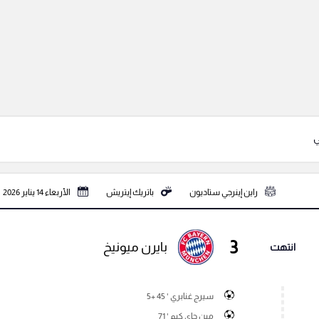
ي
راين إينرجي ستاديون
باتريك إيتريش
الأربعاء 14 يناير 2026
3
بايرن ميونيخ
انتهت
سيرج غنابري ' 45 +5
مين جاي كيم ' 71