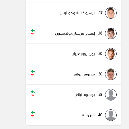
17.
اليسيو كاسترو مونتيس
18.
إسحاق بيرجمان يوهانسون
20.
رون-روبرت زيلر
30.
ماريوس بولتير
38.
يوسوفا نيانغ
40.
فين شنتن