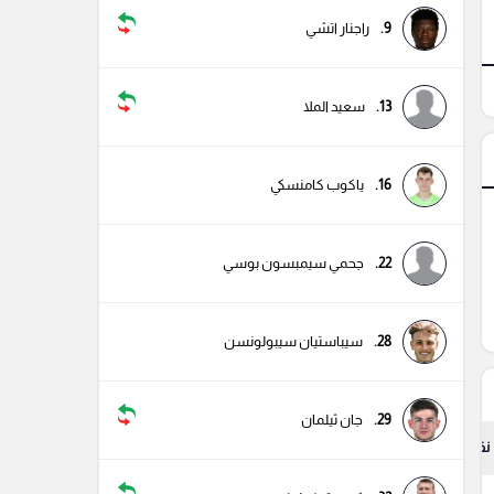
9.
راجنار اتشي
13.
سعيد الملا
16.
ياكوب كامنسكي
22.
جحمي سيمبسون بوسي
28.
سيباستيان سيبولونسن
29.
جان ثيلمان
نقاط