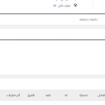
لينارت كارل ' 84
دقيقه بدقيقه
تعادل
خسارة
له
عليه
الفرق
أخر مباريات