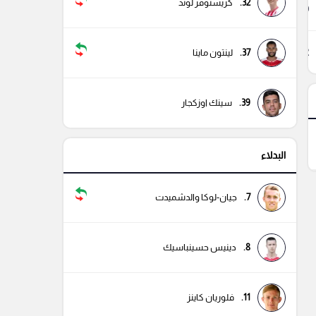
32.
كريستوفر لوند
89
32
37.
لينتون ماينا
39.
سينك اوزكجار
البدلاء
7.
جيان-لوكا والدشميدت
8.
دينيس حسينباسيك
11.
فلوريان كاينز