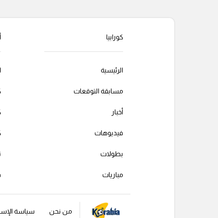
كورابيا
أ
الرئيسية
ا
مسابقة التوقعات
ك
أخبار
ك
فيديوهات
ك
بطولات
ت
مباريات
ف
من نحن
سياسة الإست