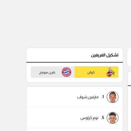
تشكيل الفريفين
كولن
بايرن ميونيخ
1.
مارفين شواب
5.
توم كراوس