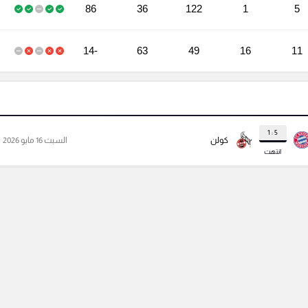
86
36
122
1
5
-14
63
49
16
11
5 : 1
كولن
السبت 16 مايو 2026
انتهت