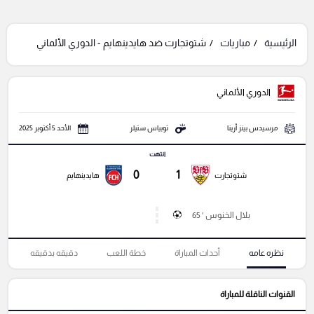
الرئيسية
مباريات
شتوتجارت ضد هايدينهايم - الدوري الألماني
الدوري الألماني
مرسيدس بينز أرينا
توبياس ستيلر
الأحد 5 أكتوبر 2025
انتهت
0
1
شتوتجارت
هايدينهايم
بلال الخنوس ' 65
نظره عامه
أحداث المباراة
خطة اللعب
دقيقه بدقيقه
القنوات الناقلة للمباراة