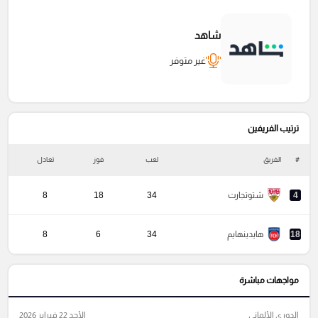
شاهد
غير متوفر
ترتيب الفريفين
#
الفريق
لعب
فوز
تعادل
خ
4
شتوتجارت
34
18
8
18
هايدينهايم
34
6
8
مواجهات مباشرة
الدوري الألماني
الأحد 22 فبراير 2026