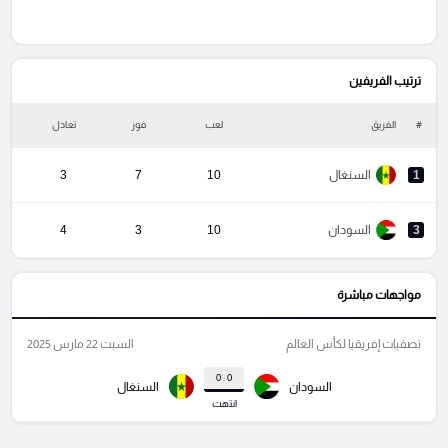
ترتيب الفريفين
#
الفريق
لعب
فوز
تعادل
خ
1
السنغال
10
7
3
3
السودان
10
3
4
مواجهات مباشرة
تصفيات إفريقيا لكأس العالم
السبت 22 مارس 2025
0 : 0
السودان
السنغال
انتهت