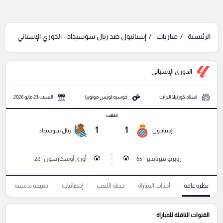
الرئيسية
مباريات
إسبانيول ضد ريال سوسيداد - الدوري الإسباني
الدوري الإسباني
استاد كورنيلا البرات
خوسيه لويس مونويرا
السبت 23 مايو 2026
انتهت
1
1
إسبانيول
ريال سوسيداد
روبرتو فيرنانديز ' 65
أوري أوسكارسون ' 28
نظره عامه
أحداث المباراة
خطة اللعب
إحصائيات
دقيقه بدقيقه
القنوات الناقلة للمباراة