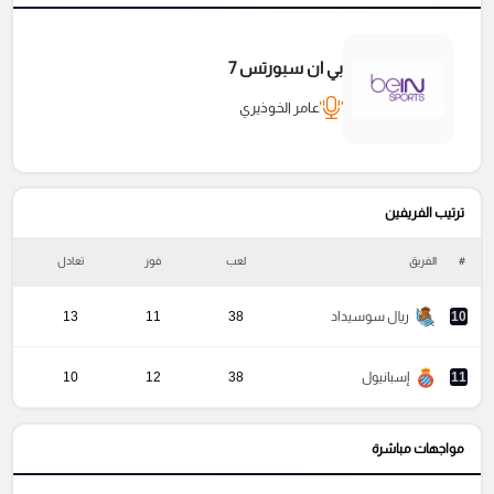
بي ان سبورتس 7
عامر الخوذيري
ترتيب الفريفين
#
الفريق
لعب
فوز
تعادل
خ
10
ريال سوسيداد
38
11
13
11
إسبانيول
38
12
10
مواجهات مباشرة