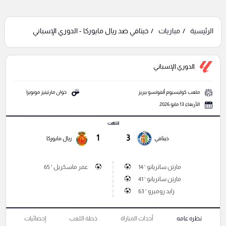
الرئيسية
مباريات
خيتافي ضد ريال مايوركا - الدوري الإسباني
الدوري الإسباني
ملعب كوليسيوم ألفونسو بيريز
خوان مارتينيز مونويرا
الأربعاء 13 مايو 2026
انتهت
1
3
خيتافي
ريال مايوركا
مارتن ساتريانو ' 14
عمر ماسكريل ' 65
مارتن ساتريانو ' 41
زايد روميرو ' 63
نظره عامه
أحداث المباراة
خطة اللعب
إحصائيات