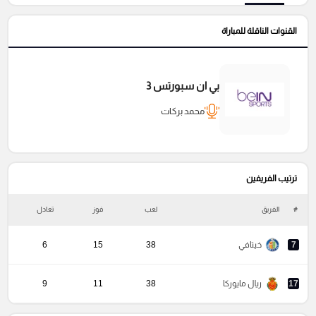
القنوات الناقلة للمباراة
بي ان سبورتس 3
محمد بركات
ترتيب الفريفين
#
الفريق
لعب
فوز
تعادل
خ
7
خيتافي
38
15
6
17
ريال مايوركا
38
11
9