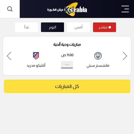
مباشر
أمس
اليوم
غداً
مباريات ودية أندية
11:00 ص
- : -
مانشستر سيتي
أتلتيكو مدريد
كل المباريات