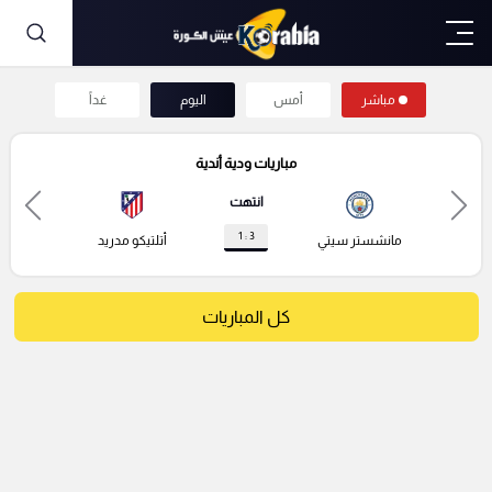
مباشر
أمس
اليوم
غداً
مباريات ودية أندية
انتهت
3 : 1
مانشستر سيتي
أتلتيكو مدريد
كل المباريات