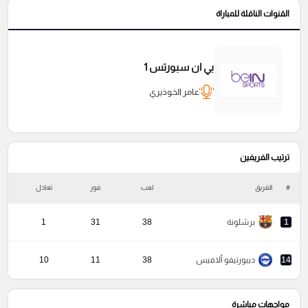
القنوات الناقلة للمباراة
بي ان سبورتس 1
عامر الخوذيري
ترتيب الفريفين
#
الفريق
لعب
فوز
تعادل
خ
1
برشلونة
38
31
1
14
ديبورتيفو ألافيس
38
11
10
مواجهات مباشرة