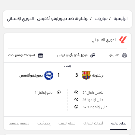
الرئيسية
مباريات
برشلونة ضد ديبورتيفو ألافيس - الدوري الإسباني
الدوري الإسباني
كامب نو
ميجيل أنخيل أورتيز ارياس
السبت 29 نوفمبر 2025
انتهت
1
3
برشلونة
ديبورتيفو ألافيس
لامين يامال ' 8
بابلو إيبانيز ' 1
دانى اولمو ' 26
دانى اولمو ' 90 +3
نظره عامه
أحداث المباراة
خطة اللعب
إحصائيات
دقيقه بدقيقه