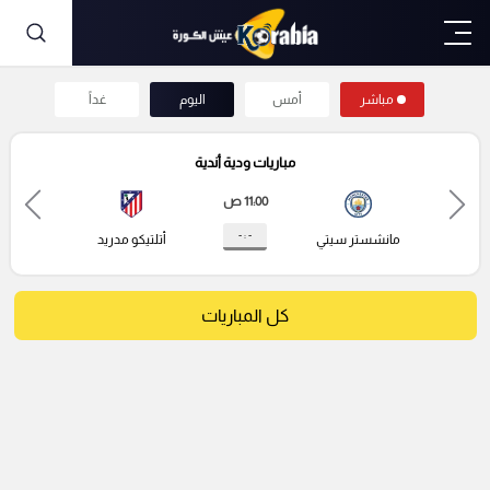
مباشر
أمس
اليوم
غداً
مباريات ودية أندية
11:00 ص
- : -
مانشستر سيتي
أتلتيكو مدريد
كل المباريات