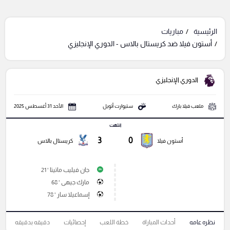
الرئيسية
مباريات
أستون فيلا ضد كريستال بالاس - الدوري الإنجليزي
الدوري الإنجليزي
ملعب فيلا بارك
ستيوارت أتويل
الأحد 31 أغسطس 2025
انتهت
3
0
أستون فيلا
كريستال بالاس
جان فيليب ماتيتا ' 21
P
مارك جيهى ' 68
إسماعيلا سار ' 78
نظره عامه
أحداث المباراة
خطة اللعب
إحصائيات
دقيقه بدقيقه