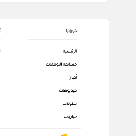
كورابيا
أ
الرئيسية
ا
مسابقة التوقعات
ك
أخبار
ك
فيديوهات
ك
بطولات
ت
مباريات
ف