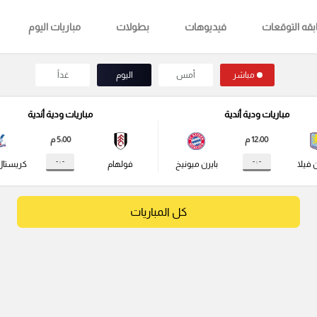
قه التوقعات
فيديوهات
بطولات
مباريات اليوم
مباشر
أمس
اليوم
غداً
مباريات ودية أندية
مباريات ودية أندية
12:00 م
5:00 م
- : -
- : -
 فيلا
بايرن ميونيخ
فولهام
كريستال
كل المباريات