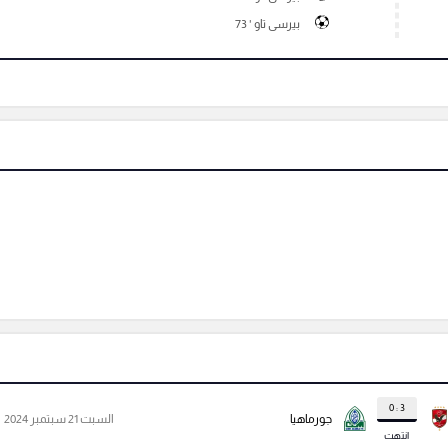
بيرسى تاو ' 73
3 : 0
جورماهيا
السبت 21 سبتمبر 2024
انتهت