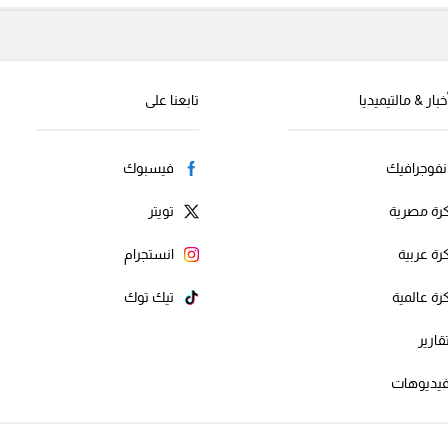
خبار & مالتيميديا
تابعنا على
نفوجرافيك
فيسبوك
رة مصرية
تويتر
رة عربية
انستجرام
رة عالمية
تيك توك
قارير
يديوهات