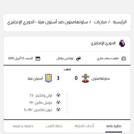
الرئيسية
مباريات
ساوثهامبتون ضد أستون فيلا - الدوري الإنجليزي
الدوري الإنجليزي
ملعب سانت ماري
توماس برامال
السبت 12 أبريل 2025
انتهت
3
0
ساوثهامبتون
أستون فيلا
اولي واتكينز ' 73
دونيل مالين ' 79
جون ماكجين ' 90 +5
نظره عامه
أحداث المباراة
خطة اللعب
دقيقه بدقيقه