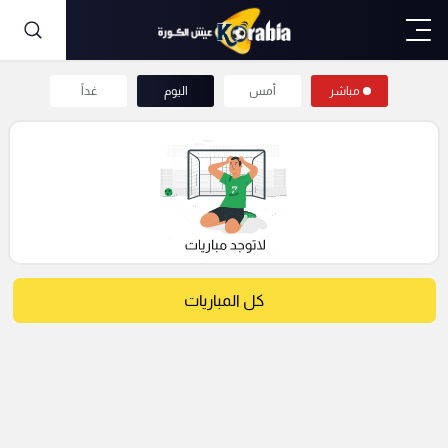
مباشر
أمس
اليوم
غداً
كل المباريات