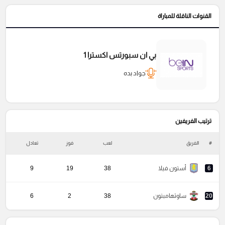
القنوات الناقلة للمباراة
بي ان سبورتس اكسترا 1
جواد بده
ترتيب الفريفين
#
الفريق
لعب
فوز
تعادل
خ
6
أستون فيلا
38
19
9
20
ساوثهامبتون
38
2
6