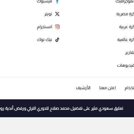
نفوجرافيك
فيسبوك
رة مصرية
تويتر
رة عربية
انستجرام
رة عالمية
تيك توك
قارير
يديوهات
خدام
اعلن معنا
الأرشيف
تعليق سعودي مثير على تفضيل محمد صلاح للدوري التركي ورفض أندية ر