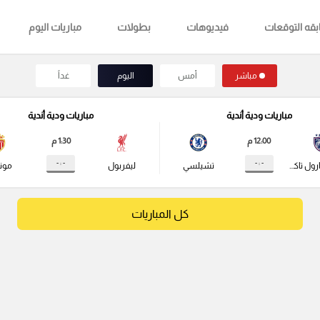
قه التوقعات
فيديوهات
بطولات
مباريات اليوم
مباشر
أمس
اليوم
غداً
مباريات ودية أندية
مباريات ودية أندية
12:00 م
1:30 م
- : -
- : -
جوهور دارول تاكزيم
تشيلسي
ليفربول
مونا
كل المباريات