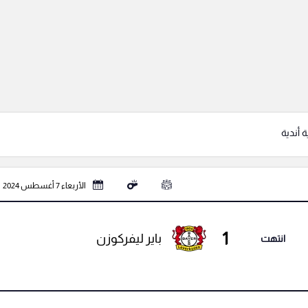
 أندية
الأربعاء 7 أغسطس 2024
1
باير ليفركوزن
انتهت