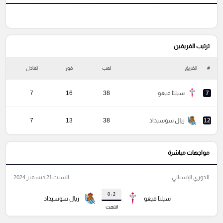
ترتيب الفريفين
#
الفريق
لعب
فوز
تعادل
خ
7
سيلتا فيغو
38
16
7
12
ريال سوسيداد
38
13
7
مواجهات مباشرة
الدوري الإسباني
السبت 21 ديسمبر 2024
2 : 0
سيلتا فيغو
ريال سوسيداد
انتهت