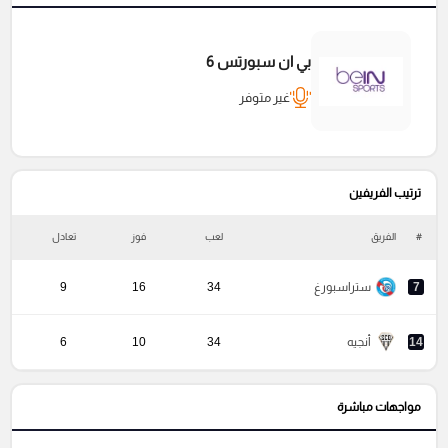
بي ان سبورتس 6
غير متوفر
ترتيب الفريفين
#
الفريق
لعب
فوز
تعادل
خ
7
ستراسبورغ
34
16
9
14
أنجيه
34
10
6
مواجهات مباشرة