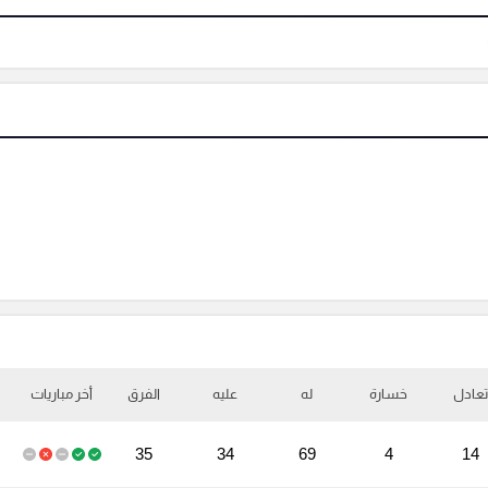
تعادل
خسارة
له
عليه
الفرق
أخر مباريات
35
34
69
4
14