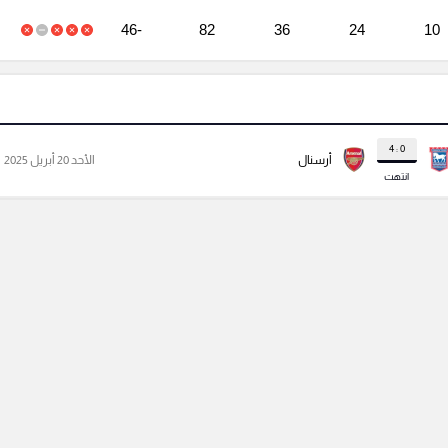
-46
82
36
24
10
0 : 4
أرسنال
الأحد 20 أبريل 2025
انتهت