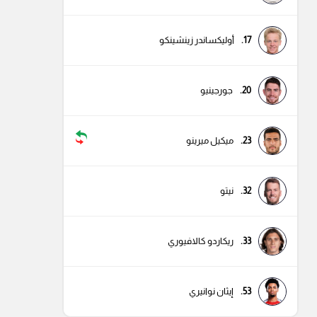
17.
أوليكساندر زينشينكو
20.
جورجينيو
23.
ميكيل ميرينو
32.
نيتو
33.
ريكاردو كالافيوري
53.
إيثان نوانيري