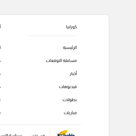
كورابيا
أ
الرئيسية
ا
مسابقة التوقعات
ك
أخبار
ك
فيديوهات
ك
بطولات
ت
مباريات
ف
من نحن
سياسة الإست