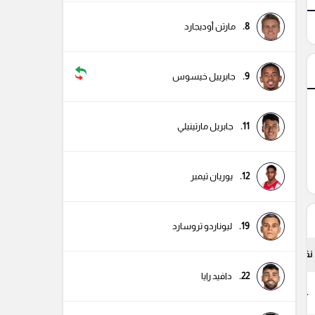
8.
مارتن أوديجارد
9.
جابرييل خيسوس
11.
جابريل مارتينيلي
12.
يوريان تيمبر
19.
ليوناردو تروسارد
نقاط
22.
دافيد رايا
74