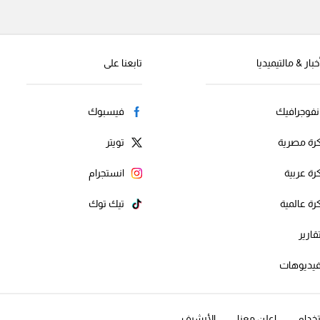
خبار & مالتيميديا
تابعنا على
نفوجرافيك
فيسبوك
رة مصرية
تويتر
رة عربية
انستجرام
رة عالمية
تيك توك
قارير
يديوهات
خدام
اعلن معنا
الأرشيف