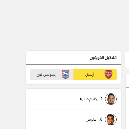
تشكيل الفريفين
أرسنال
إبسويتش تاون
2.
وليام صاليبا
6.
جابرييل