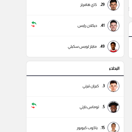
29.
كاي هافرتز
22
41.
ديكلان رايس
49.
مايلز لويس سكيلي
البدلاء
3.
كيران تيرني
5.
توماس بارتي
15.
ياكوب كيويور