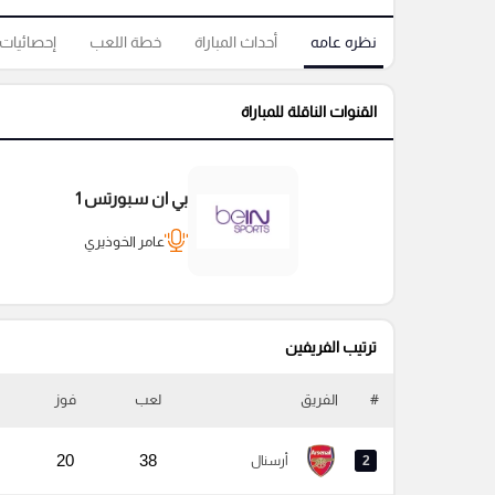
نظره عامه
أحداث المباراة
خطة اللعب
إحصائيات
القنوات الناقلة للمباراة
بي ان سبورتس 1
عامر الخوذيري
ترتيب الفريفين
#
الفريق
لعب
فوز
20
38
2
أرسنال