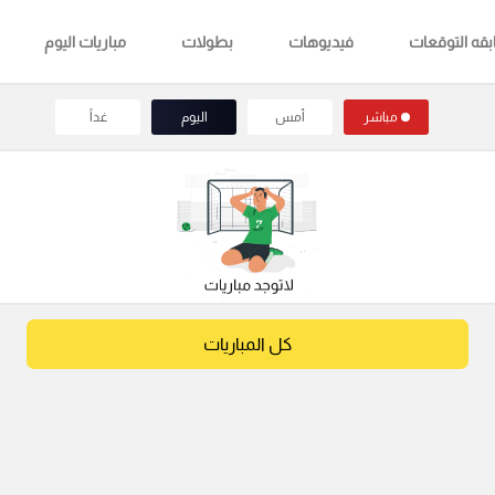
قه التوقعات
فيديوهات
بطولات
مباريات اليوم
مباشر
أمس
اليوم
غداً
كل المباريات