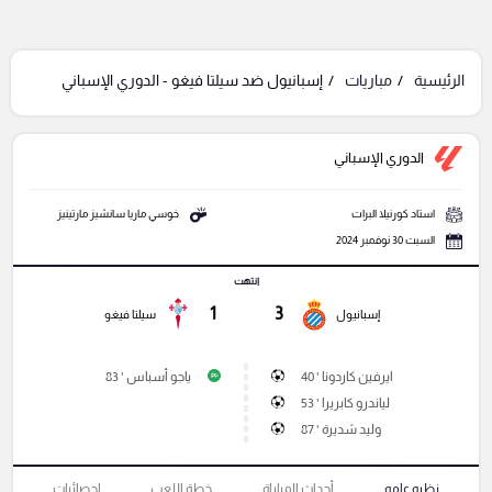
الرئيسية
مباريات
إسبانيول ضد سيلتا فيغو - الدوري الإسباني
الدوري الإسباني
استاد كورنيلا البرات
خوسي ماريا سانشيز مارتينيز
السبت 30 نوفمبر 2024
انتهت
1
3
إسبانيول
سيلتا فيغو
ايرفين كاردونا ' 40
ياجو أسباس ' 83
P
لياندرو كابريرا ' 53
وليد شديرة ' 87
نظره عامه
أحداث المباراة
خطة اللعب
إحصائيات