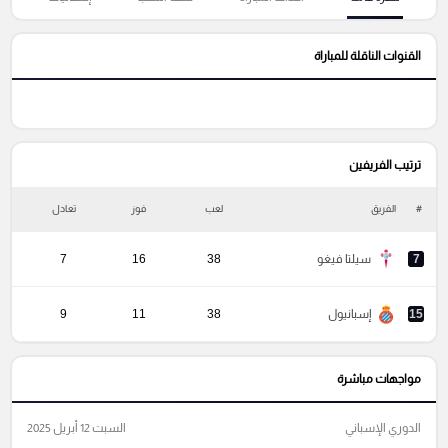
القنوات الناقلة للمباراة
ترتيب الفريفين
#
الفريق
لعب
فوز
تعادل
خ
7
سيلتا فيغو
38
16
7
15
إسبانيول
38
11
9
مواجهات مباشرة
الدوري الإسباني
السبت 12 أبريل 2025