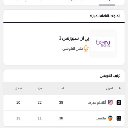
القنوات الناقلة للمباراة
بي ان سبورتس 3
خليل البلوشي
ترتيب الفريفين
#
الفريق
لعب
فوز
تعادل
خ
3
أتلتيكو مدريد
38
22
10
11
فالنسيا
38
11
13