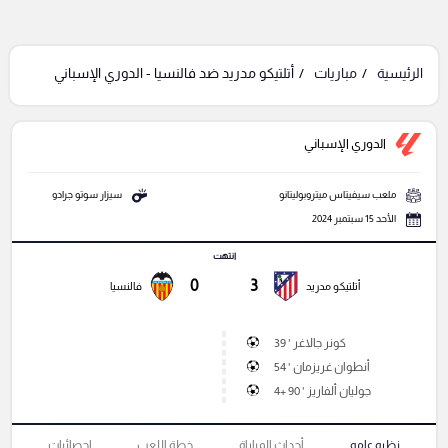
الرئيسية
مباريات
أتلتيكو مدريد ضد فالنسيا - الدوري الإسباني
الدوري الإسباني
ملعب سيفيتاس ميتروبوليتانو
سيزار سوتو جرادو
الأحد 15 سبتمبر 2024
انتهت
0
3
أتلتيكو مدريد
فالنسيا
كونر جالاغر ' 39
أنطوان غريزمان ' 54
جوليان ألفاريز ' 90 +4
نظره عامه
أحداث المباراة
خطة اللعب
إحصائيات