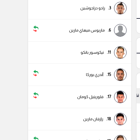
3.
رادو دراجوشين
6.
ماريوس ميهاي مارين
11.
نيكوسور بانكو
15.
أندري بوركا
نقاط
17.
فلورينيل كومان
4
18.
رازفان مارين
4