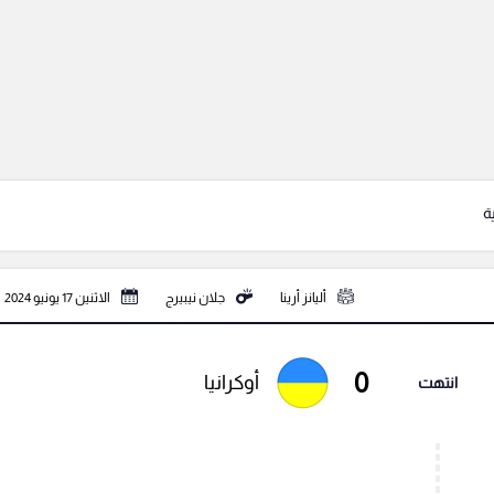
ة
أليانز أرينا
جلان نيبيرج
الاثنين 17 يونيو 2024
0
أوكرانيا
انتهت