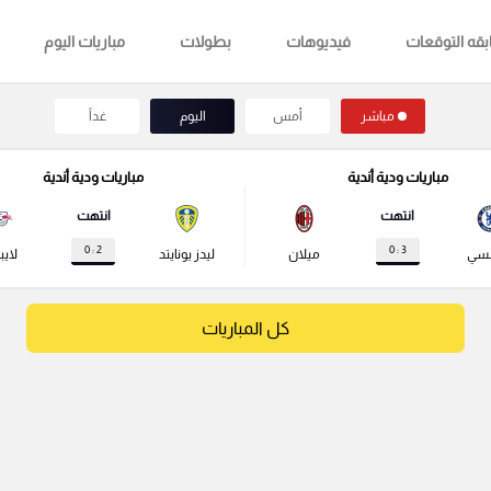
قه التوقعات
فيديوهات
بطولات
مباريات اليوم
مباشر
أمس
اليوم
غداً
مباريات ودية أندية
مباريات ودية أندية
انتهت
انتهت
2 : 0
3 : 0
لسي
ميلان
ليدز يونايتد
لايب
كل المباريات