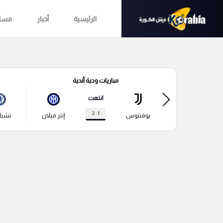
الرئيسية
أخبار
مساب
مباريات ودية أندية
انتهت
1 : 2
يوفنتوس
إنتر ميلان
تشي