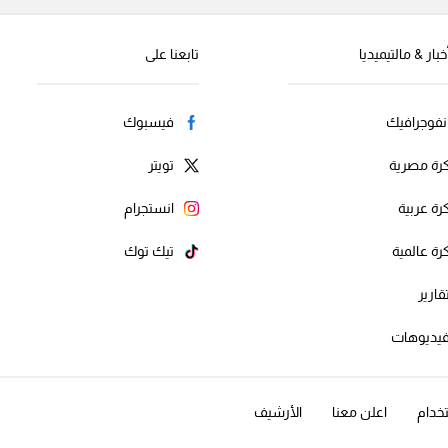
خبار & مالتيميديا
تابعنا على
نفوجرافيك
فيسبوك
رة مصرية
تويتر
رة عربية
انستجرام
رة عالمية
تيك توك
قارير
يديوهات
خدام
اعلن معنا
الأرشيف