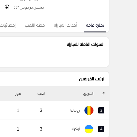
دينيس دراجوس ' 58
نظره عامه
أحداث المباراة
خطة اللعب
إحصائيات
القنوات الناقلة للمباراة
ترتيب الفريفين
#
الفريق
لعب
فوز
1
3
2
رومانيا
1
3
4
أوكرانيا