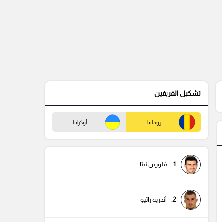
تشكيل الفريفين
رومانيا
أوكرانيا
1.
فلورين نيتا
2.
أندريه راتيو