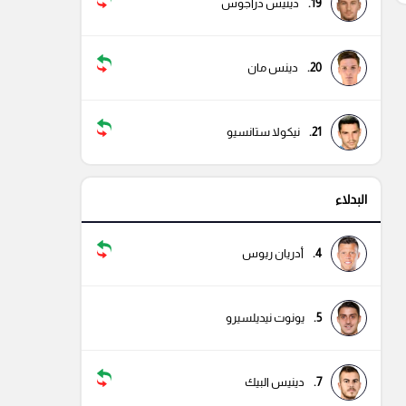
19.
دينيس دراجوس
20.
دينس مان
21.
نيكولا ستانسيو
البدلاء
4.
أدريان ريوس
5.
يونوت نيديلسيرو
7.
دينيس البيك