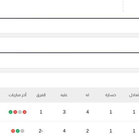
تعادل
خسارة
له
عليه
الفرق
أخر مباريات
1
3
4
1
1
-2
4
2
1
1