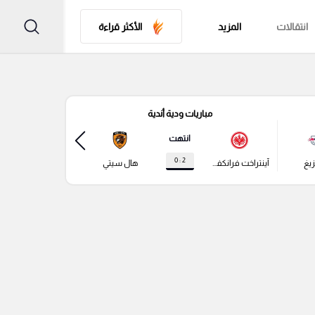
انتقالات
المزيد
الأكثر قراءة
مباريات ودية أندية
مباري
انتهت
2 : 0
زيغ
آينتراخت فرانكفورت
هال سيتي
باير ليفركوزن