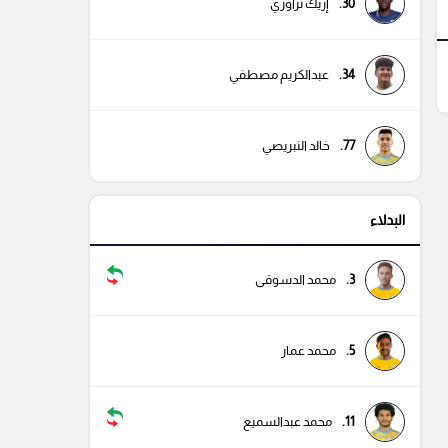
30.
إريك تراوري
34.
عبدالكريم مصطفي
77.
خالد النبريصي
البدلاء
3.
محمد الدسوقى
5.
محمد عمار
11.
محمد عبدالسميع