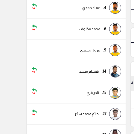
4.
عماد حمدي
6.
محمد مخلوف
9.
مروان حمدي
14.
هشام محمد
نقاط
15.
نادر فرج
45
27.
حاتم محمد سكر
33