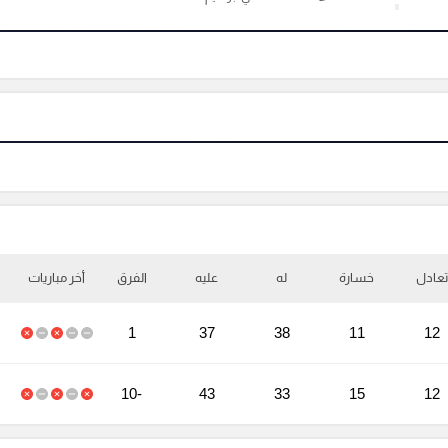
تعادل
خسارة
له
عليه
الفرق
أخر مباريات
1
37
38
11
12
-10
43
33
15
12