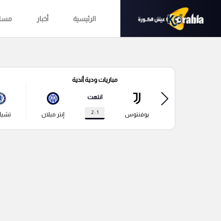
الرئيسية
أخبار
مساب
مباريات ودية أندية
انتهت
1 : 2
يوفنتوس
إنتر ميلان
تشي