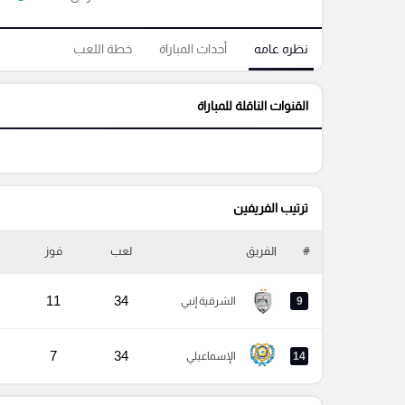
نظره عامه
أحداث المباراة
خطة اللعب
القنوات الناقلة للمباراة
ترتيب الفريفين
#
الفريق
لعب
فوز
11
34
9
الشرقية إنبي
7
34
14
الإسماعيلي