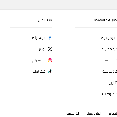
خبار & مالتيميديا
تابعنا على
نفوجرافيك
فيسبوك
رة مصرية
تويتر
رة عربية
انستجرام
رة عالمية
تيك توك
قارير
يديوهات
خدام
اعلن معنا
الأرشيف