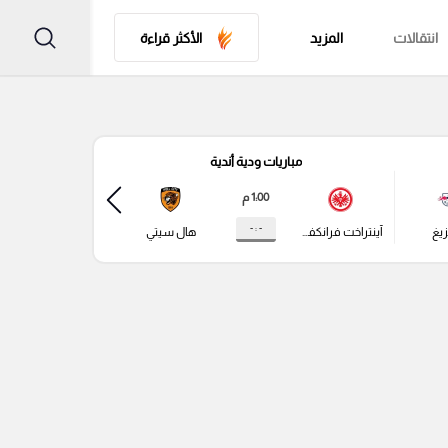
انتقالات
المزيد
الأكثر قراءة
مباريات ودية أندية
مباري
1:00 م
- : -
زيغ
آينتراخت فرانكفورت
هال سيتي
باير ليفركوزن