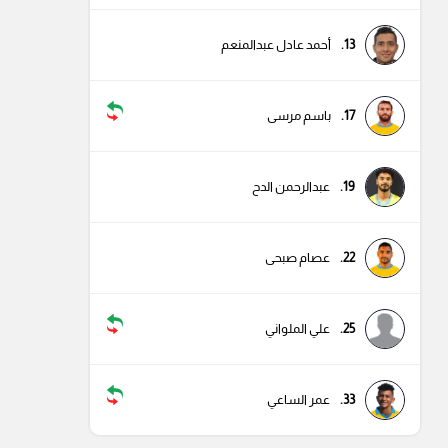
13.
أحمد عادل عبدالمنعم
17.
باسم مرسى
19.
عبدالرحمن الدح
22.
عصام صبحى
25.
علي الملواني
33.
عمر الساعي