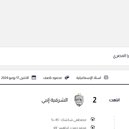
را المصري
استاد الإسماعيلية
محمود ناصف
الاثنين 17 يونيو 2024
2
الشرقية إنبي
انتهت
مصطفى شكشك ' 45 +5
محمد حمدي ابراهيم ' 69