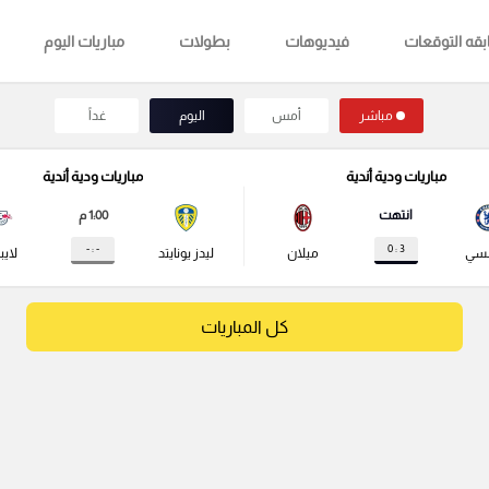
قه التوقعات
فيديوهات
بطولات
مباريات اليوم
مباشر
أمس
اليوم
غداً
مباريات ودية أندية
مباريات ودية أندية
انتهت
1:00 م
- : -
3 : 0
لسي
ميلان
ليدز يونايتد
لايب
كل المباريات