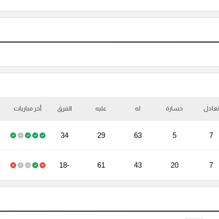
تعادل
خسارة
له
عليه
الفرق
أخر مباريات
34
29
63
5
7
-18
61
43
20
7