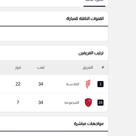
القنوات الناقلة للمباراة
ترتيب الفريفين
#
الفريق
لعب
فوز
22
34
1
القادسية
7
34
16
القيصومة
مواجهات مباشرة