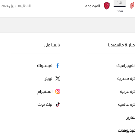
3 : 1
القيصومة
الثلاثاء 30 أبريل 2024
انتهت
خبار & مالتيميديا
تابعنا على
نفوجرافيك
فيسبوك
رة مصرية
تويتر
رة عربية
انستجرام
رة عالمية
تيك توك
قارير
يديوهات