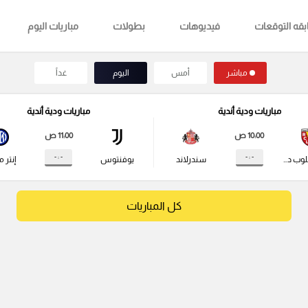
قه التوقعات
فيديوهات
بطولات
مباريات اليوم
مباشر
أمس
اليوم
غداً
مباريات ودية أندية
مباريات ودية أندية
10:00 ص
11:00 ص
- : -
- : -
راسينج كلوب دي لانس
سندرلاند
يوفنتوس
إنتر م
كل المباريات