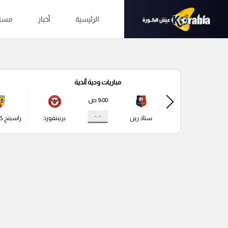
الرئيسية
أخبار
مساب
مباريات ودية أندية
9:00 ص
- : -
ستاد رين
برينتفورد