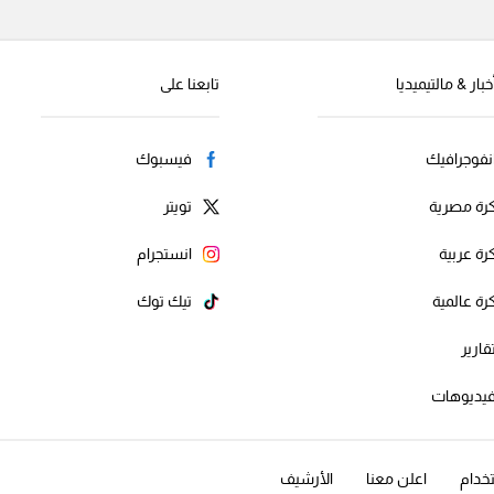
خبار & مالتيميديا
تابعنا على
نفوجرافيك
فيسبوك
رة مصرية
تويتر
رة عربية
انستجرام
رة عالمية
تيك توك
قارير
يديوهات
خدام
اعلن معنا
الأرشيف