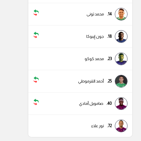
14.
محمد تونى
18.
جون إيبوكا
23.
محمد كوكو
25.
أحمد القرموطي
40.
صامويل أمادي
72.
نور علاء