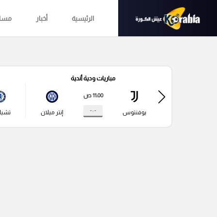
الرئيسية
أخبار
مساب
مباريات ودية أندية
11:00 ص
- : -
يوفنتوس
إنتر ميلان
تشي