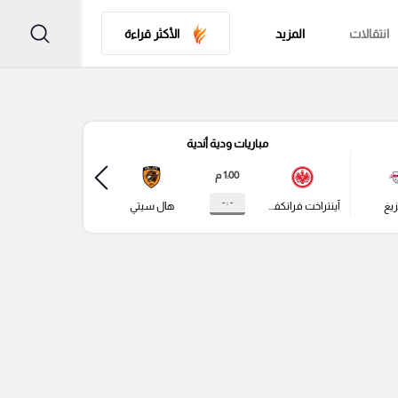
انتقالات
المزيد
الأكثر قراءة
مباريات ودية أندية
مباري
1:00 م
- : -
زيغ
آينتراخت فرانكفورت
هال سيتي
باير ليفركوزن