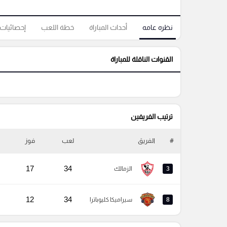
نظره عامه
أحداث المباراة
خطة اللعب
إحصائيات
القنوات الناقلة للمباراة
ترتيب الفريفين
#
الفريق
لعب
فوز
17
34
3
الزمالك
12
34
8
سيراميكا كليوباترا