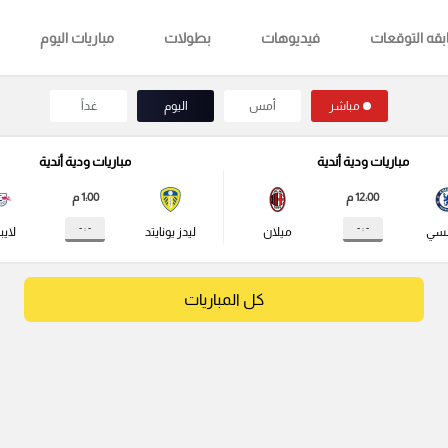
قه التوقعات
فيديوهات
بطولات
مباريات اليوم
مباشر
أمس
اليوم
غداً
مباريات ودية أندية
مباريات ودية أندية
12:00 م
1:00 م
- : -
- : -
لسي
ميلان
ليدز يونايتد
لايب
كل المباريات