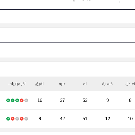
تعادل
خسارة
له
عليه
الفرق
أخر مباريات
16
37
53
9
8
9
42
51
12
10