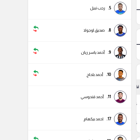
5.
رجب نبيل
8.
صديق اوجولا
9.
أحمد ياسر ريان
10.
أحمد بلحاج
نقاط
11.
أحمد قندوسي
56
17.
احمد بيكهام
46