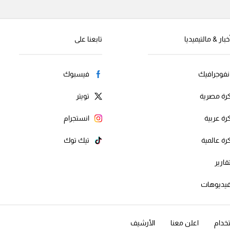
خبار & مالتيميديا
تابعنا على
نفوجرافيك
فيسبوك
رة مصرية
تويتر
رة عربية
انستجرام
رة عالمية
تيك توك
قارير
يديوهات
خدام
اعلن معنا
الأرشيف