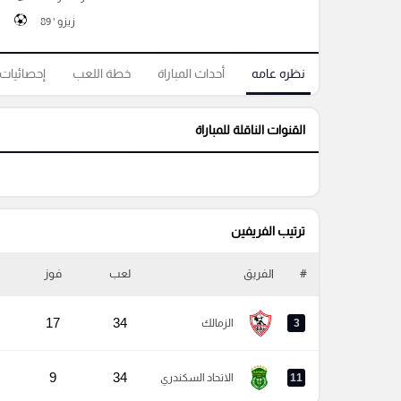
زيزو ' 89
نظره عامه
أحداث المباراة
خطة اللعب
إحصائيات
القنوات الناقلة للمباراة
ترتيب الفريفين
#
الفريق
لعب
فوز
17
34
3
الزمالك
9
34
11
الاتحاد السكندري