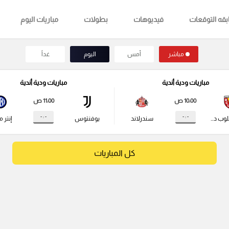
قه التوقعات
فيديوهات
بطولات
مباريات اليوم
مباشر
أمس
اليوم
غداً
مباريات ودية أندية
مباريات ودية أندية
10:00 ص
11:00 ص
- : -
- : -
راسينج كلوب دي لانس
سندرلاند
يوفنتوس
إنتر م
كل المباريات