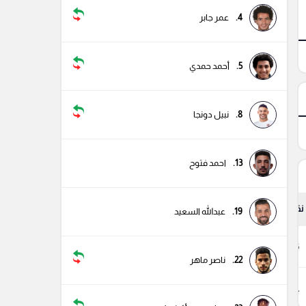
4.
عمر جابر
5.
أحمد حمدي
8.
نبيل دونجا
13.
احمد فتوح
نقاط
19.
عبدالله السعيد
56
22.
ناصر ماهر
41