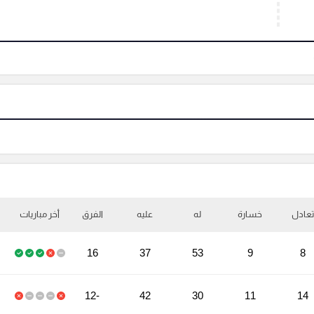
تعادل
خسارة
له
عليه
الفرق
أخر مباريات
16
37
53
9
8
-12
42
30
11
14