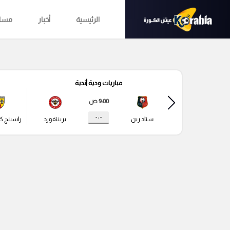
الرئيسية
أخبار
مساب
مباريات ودية أندية
9:00 ص
- : -
ستاد رين
برينتفورد