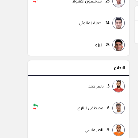
23.
سامسون أكينيولا
24.
حمزة المثلوثي
25.
زيزو
البدلاء
3.
ياسر حمد
6.
مصطفى الزناري
9.
ناصر منسي