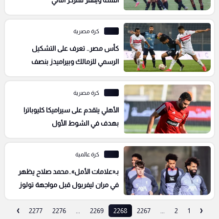
كرة مصرية
كأس مصر.. تعرف على التشكيل
الرسمي للزمالك وبيراميدز بنصف
النهائي
كرة مصرية
الأهلي يتقدم على سيراميكا كليوباترا
بهدف في الشوط الأول
كرة عالمية
بـ«علامات الأمل»..محمد صلاح يظهر
في مران ليفربول قبل مواجهة تولوز
›
‹
2277
2276
...
2269
2268
2267
...
2
1