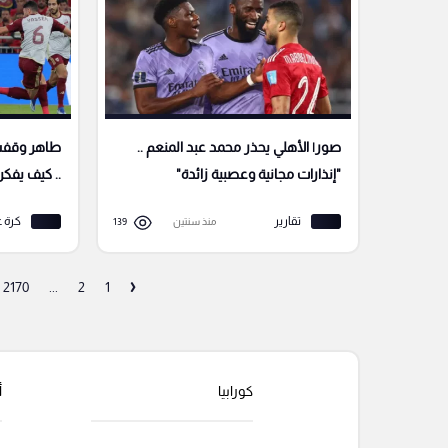
صور| الأهلي يحذر محمد عبد المنعم ..
طاهر وقفش
"إنذارات مجانية وعصبية زائدة"
.. كيف يفكر
تقارير
كرة ع
منذ سنتين
139
‹
2170
...
2
1
كورابيا
أ