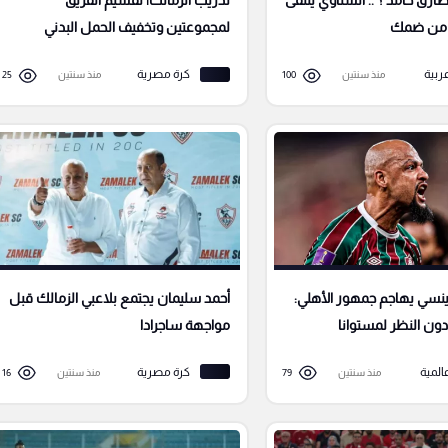
رق حامد ؟ .. الشناوي يتلقى
تدريب الزمالك| تقسيم الفريق
ا من ضمك
لمجموعتين وتخفيف الحمل البدني
ربية
كرة مصرية
منذ سنتين
100
منذ سنتين
25
ينسي يهاجم جمهور الأهلي:
أحمد سليمان يجتمع بلاعبي الزمالك قبل
 دون النظر لمستوانا
مواجهة ساجرادا
المية
كرة مصرية
منذ سنتين
79
منذ سنتين
16