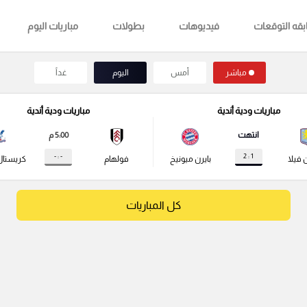
قه التوقعات
فيديوهات
بطولات
مباريات اليوم
مباشر
أمس
اليوم
غداً
مباريات ودية أندية
مباريات ودية أندية
انتهت
5:00 م
- : -
1 : 2
 فيلا
بايرن ميونيخ
فولهام
كريستال
كل المباريات