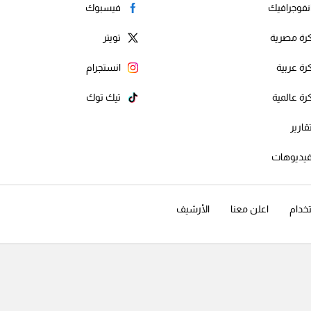
نفوجرافيك
فيسبوك
رة مصرية
تويتر
رة عربية
انستجرام
رة عالمية
تيك توك
قارير
يديوهات
خدام
اعلن معنا
الأرشيف