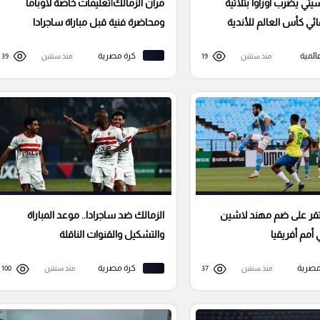
ي يضرب أوراوا بثلاثية
مران الزمالك|تعليمات خاصة لأوباما
ئي كأس العالم للأندية
ومحاضرة فنية قبل مباراة ساجرادا
المية
كرة مصرية
منذ سنتين
19
منذ سنتين
39
تقر على ضم مهند لاشين
الزمالك ضد ساجرادا.. موعد المباراة
أمم أفريقيا
والتشكيل والقنوات الناقلة
مصرية
كرة مصرية
منذ سنتين
37
منذ سنتين
100