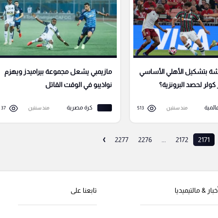
ة بتشكيل الأهلي الأساسي
مازيمبي يشعل مجموعة بيراميدز ويهزم
 كولر لحصد البرونزية؟
نواذيبو في الوقت القاتل
المية
كرة مصرية
منذ سنتين
513
منذ سنتين
37
›
2277
2276
...
2172
2171
خبار & مالتيميديا
تابعنا على