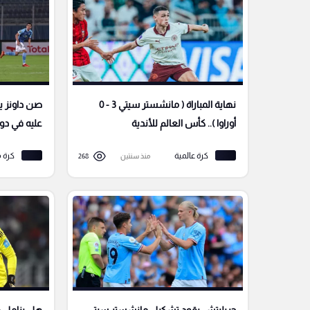
نهاية المباراة ( مانشستر سيتي 3 - 0
صن داونز يع
أوراوا ).. كأس العالم للأندية
عليه في دور
كرة عالمية
كرة 
منذ سنتين
268