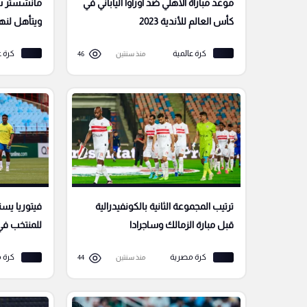
موعد مباراة الأهلي ضد أوراوا الياباني في
مانشستر سيت
كأس العالم للأندية 2023
ويتأهل لنها
كرة عالمية
كرة ع
منذ سنتين
46
ترتيب المجموعة الثانية بالكونفيدرالية
فيتوريا يس
قبل مبارة الزمالك وساجرادا
للمنتخب في 
كرة مصرية
كرة 
منذ سنتين
44