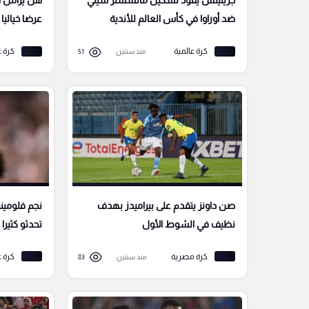
جريليتش يقود تشكيل مانشستر سيتي
هل يزامل طا
ضد أوراوا في كأس العالم للأندية
عرضا خيالي
كرة عالمية
كرة ع
منذ سنتين
51
صن داونز يتقدم على بيراميدز بهدف
نجم فلومين
نظيف في الشوط الأول
تحدثو كثيرا
كرة مصرية
كرة ع
منذ سنتين
83