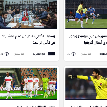
مق من جراح بيراميدز ويفوز
رسمياً .. الأهلي يعتذر عن عدم المشاركة
ي أبطال أفريقيا
في كأس الرابطة
مصرية
كرة مصرية
منذ سنتين
35
منذ سنتين
38