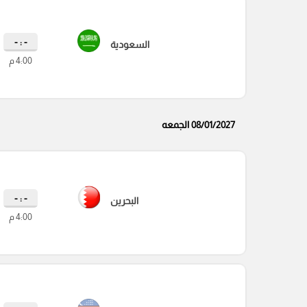
- : -
السعودية
4:00 م
08/01/2027 الجمعه
- : -
البحرين
4:00 م