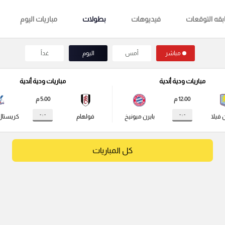
قه التوقعات
فيديوهات
بطولات
مباريات اليوم
مباشر
أمس
اليوم
غداً
مباريات ودية أندية
مباريات ودية أندية
12:00 م
5:00 م
- : -
- : -
 فيلا
بايرن ميونيخ
فولهام
كريستال
كل المباريات