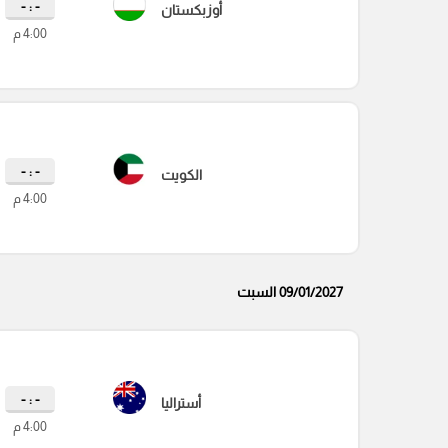
- : -
أوزبكستان
4:00 م
- : -
الكويت
4:00 م
09/01/2027 السبت
- : -
أستراليا
4:00 م