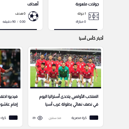
جولات ملعوبة
أهداف
1 جولة
0 هدف
0 مباراة
0.00
/
90 دقيقه
أخبار كأس آسيا
المنتخب الأولمبي يتحدى أستراليا اليوم
فيديو| احتف
في نصف نهائي بطولة غرب آسيا
إمام عاشور
كرة مصرية
كرة 
منذ سنتين
89