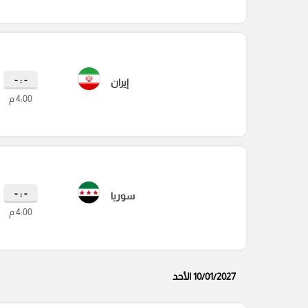
- : -
إيران
4:00 م
- : -
سوريا
4:00 م
10/01/2027 الأحد