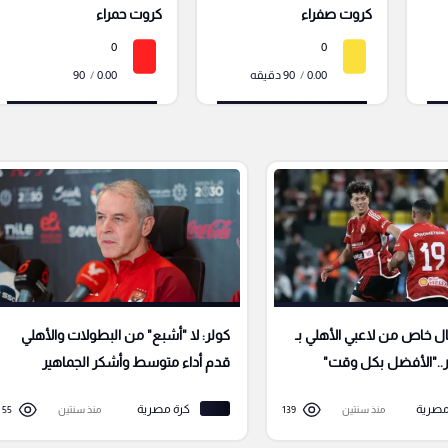
كروت صفراء
كروت حمراء
0
0
0.00
/
90 دقيقه
0.00
/
90
ال خاص من لاعبي الأهلي بـ
كولر: لا "أشبع" من البطولات والأهلي
.."الأفضل بكل وقت"
قدم أداء متوسط وأشكر الجماهير
مصرية
كرة مصرية
منذ سنتين
139
منذ سنتين
55