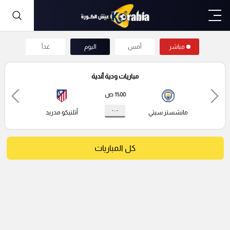
مباشر
أمس
اليوم
غداً
مباريات ودية أندية
11:00 ص
- : -
مانشستر سيتي
أتلتيكو مدريد
كل المباريات