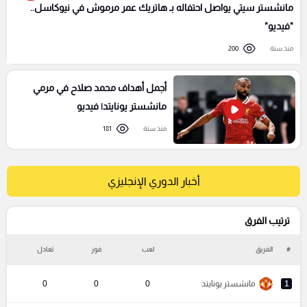
مانشستر سيتي يواصل احتفاله بـ هاتريك عمر مرموش في نيوكاسل..
"فيديو"
منذ سنة
200
أجمل أهداف محمد صلاح في مرمي
مانشستر يونايتد| فيديو
منذ سنة
181
أخبار الدوري الإنجليزي
ترتيب الفرق
#
الفريق
لعب
فوز
تعادل
خ
1
مانشستر يونايتد
0
0
0