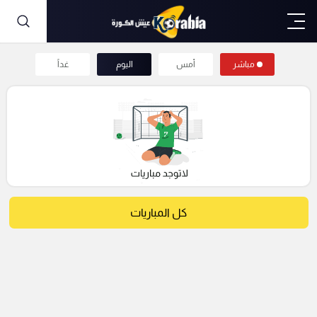
مباشر
أمس
اليوم
غداً
كل المباريات