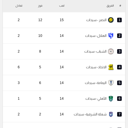
#
الفريق
لعب
فوز
تعادل
خ
1
النصر - سيدات
15
12
2
2
الهلال- سيدات
14
10
2
3
الشباب- سيدات
14
8
2
4
الاتحاد- سيدات
14
5
6
5
اليمامة- سيدات
14
6
3
6
الأهلي- سيدات
14
5
1
7
شعلة الشرقية- سيدات
14
2
2