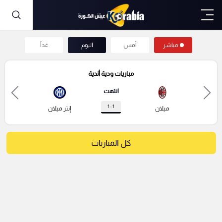
مباشر
أمس
اليوم
غداً
مباريات ودية أندية
انتهت
1 : 1
ميلان
إنتر ميلان
كل المباريات