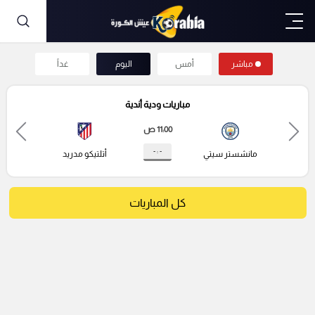
مباشر
أمس
اليوم
غداً
مباريات ودية أندية
11:00 ص
- : -
مانشستر سيتي
أتلتيكو مدريد
كل المباريات