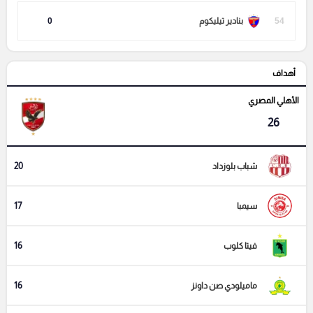
54
بنادير تيليكوم
0
أهداف
الأهلي المصري
26
20
شباب بلوزداد
17
سيمبا
16
فيتا كلوب
16
ماميلودي صن داونز