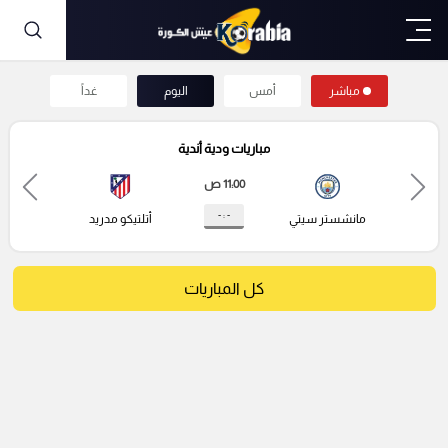
مباشر
أمس
اليوم
غداً
مباريات ودية أندية
11:00 ص
- : -
مانشستر سيتي
أتلتيكو مدريد
كل المباريات