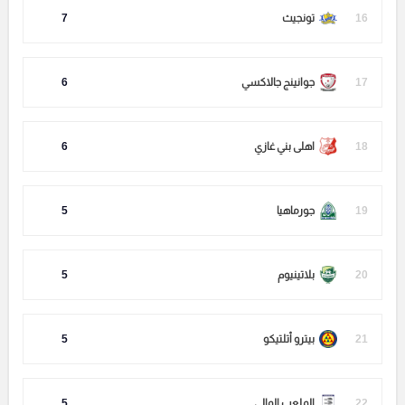
16
تونجيث
7
17
جوانينج جالاكسي
6
18
اهلى بني غازي
6
19
جورماهيا
5
20
بلاتينيوم
5
21
بيترو أتلتيكو
5
22
الملعب المالي
5