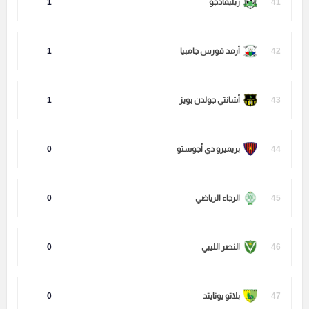
41
زيليمادجو
1
42
أرمد فورس جامبيا
1
43
أشانتي جولدن بويز
1
44
بريميرو دي أجوستو
0
45
الرجاء الرياضي
0
46
النصر الليبي
0
47
بلاتو يونايتد
0