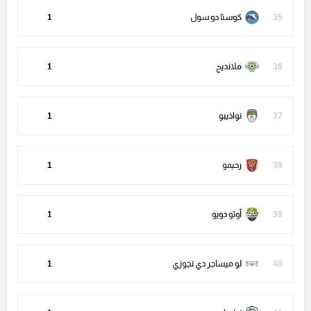
35
كوستا دو سول
1
36
ملانديج
1
37
نواذيبو
1
38
رحيمو
1
39
أوثو دويو
1
40
لو ميساجر دي نجوزي
1