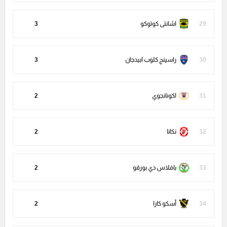
29
اشانتى كوتوكو
3
30
راسينج كلوب ابيدجان
3
31
اكونانجوي
2
32
نكانا
2
33
بافلاس دي بورقو
2
34
أسكو كارا
2