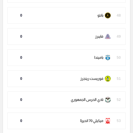
48
بانتو
0
49
فايبرز
0
50
باميندا
0
51
فوريست رينجرز
0
52
نادي الحرس الجمهوري
0
53
ميكيلي 70 انديرتا
0