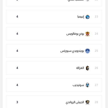
23
إنييمبا
4
24
يونج بوفالويس
4
25
بوينجويدي سبورتس
4
26
الغزالة
4
27
سونيديب
4
28
الجيش الرواندي
3