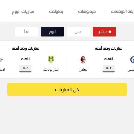
قه التوقعات
فيديوهات
بطولات
مباريات اليوم
مباشر
أمس
اليوم
غداً
مباريات ودية أندية
مباريات ودية أندية
انتهت
انتهت
2 : 0
3 : 0
لسي
ميلان
ليدز يونايتد
لايب
كل المباريات