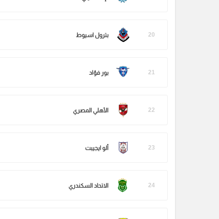
20
بترول اسيوط
21
بور فؤاد
22
الأهلي المصري
23
ألو ايجيبت
24
الاتحاد السكندري