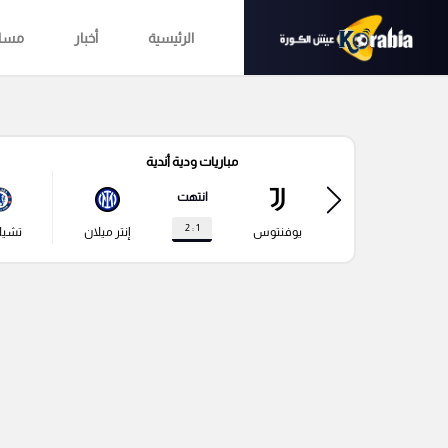
الرئيسية
أخبار
مساب
مباريات ودية أندية
انتهت
1 : 2
يوفنتوس
إنتر ميلان
تشي