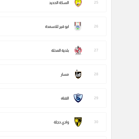
25
السكة الحديد
26
ابو قير للاسمدة
27
بلدية المحلة
28
مسار
29
القناه
30
وادي دجلة