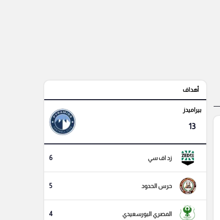
أهداف
بيراميدز
13
6
زد اف سي
5
حرس الحدود
4
المصري البورسعيدي