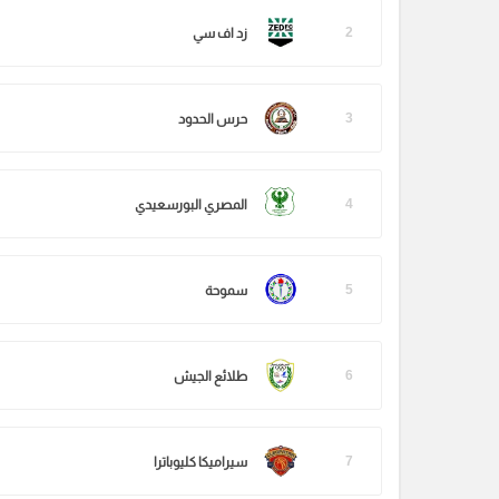
2
زد اف سي
3
حرس الحدود
4
المصري البورسعيدي
5
سموحة
6
طلائع الجيش
7
سيراميكا كليوباترا