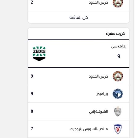
2
حرس الحدود
كل القائمة
كروت صفراء
زد اف سي
9
9
حرس الحدود
9
بيراميدز
8
الشرقية إنبي
7
منتخب السويس بتروجيت