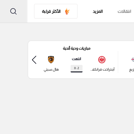
انتقالات
المزيد
الأكثر قراءة
مباريات ودية أندية
مباري
انتهت
2 : 0
زيغ
آينتراخت فرانكفورت
هال سيتي
باير ليفركوزن