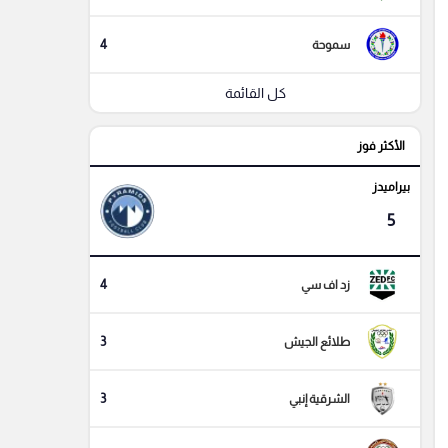
4
سموحة
كل القائمة
الأكثر فوز
بيراميدز
5
4
زد اف سي
3
طلائع الجيش
3
الشرقية إنبي