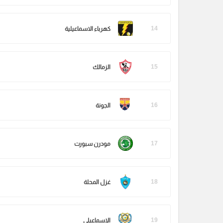
14
كهرباء الاسماعيلية
15
الزمالك
16
الجونة
17
مودرن سبورت
18
غزل المحلة
19
الإسماعيلي