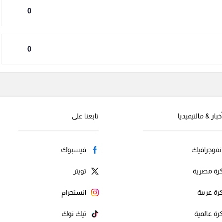
0
0
خبار & مالتيميديا
تابعنا على
نفوجرافيك
فيسبوك
رة مصرية
تويتر
رة عربية
انستجرام
رة عالمية
تيك توك