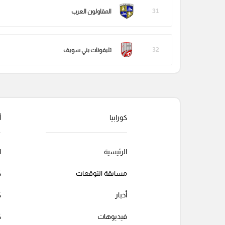
31
المقاولون العرب
32
تليفونات بني سويف
كورابيا
أ
الرئيسية
ا
مسابقة التوقعات
ك
أخبار
ك
فيديوهات
ك