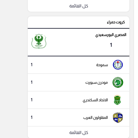
كل القائمة
كروت حمراء
المصري البورسعيدي
1
1
سموحة
1
مودرن سبورت
1
الاتحاد السكندري
1
المقاولون العرب
كل القائمة