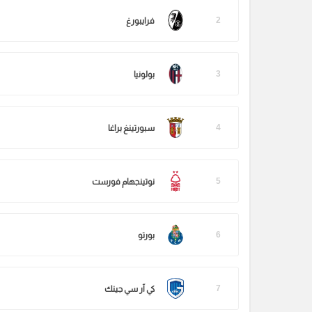
2
فرايبورغ
3
بولونيا
4
سبورتينغ براغا
5
نوتينجهام فورست
6
بورتو
7
كي آر سي جينك