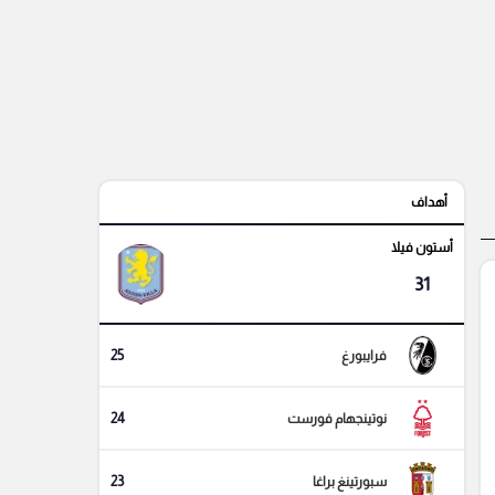
أهداف
أستون فيلا
31
25
فرايبورغ
24
نوتينجهام فورست
23
سبورتينغ براغا