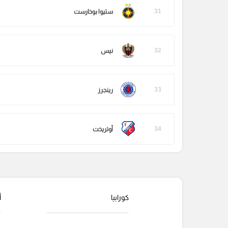
31
ستيوا بوخارست
32
نيس
33
رينجرز
34
أوتريخت
كورابيا
أ