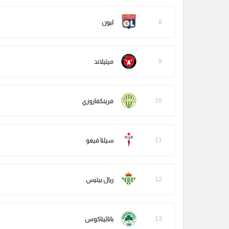
8
ليون
9
ميتيلاند
10
فرينكفاروزي
11
سيلتا فيغو
12
ريال بيتيس
13
باناثيناكوس