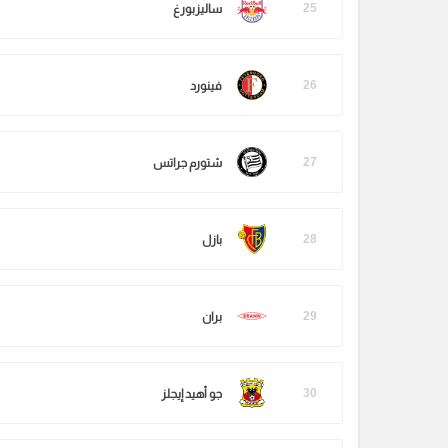
25
ساليزبورغ
26
فينورد
27
شتورم جراتس
28
بازل
29
بران
30
جو أهيد إيجلز