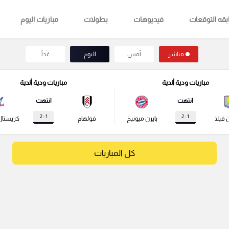
قه التوقعات
فيديوهات
بطولات
مباريات اليوم
مباشر
أمس
اليوم
غداً
مباريات ودية أندية
مباريات ودية أندية
انتهت
انتهت
1 : 2
1 : 2
 فيلا
بايرن ميونيخ
فولهام
كريستال
كل المباريات