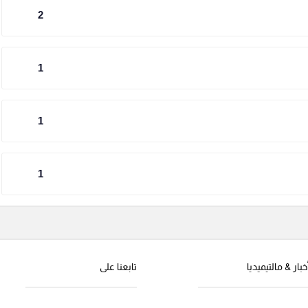
2
1
1
1
خبار & مالتيميديا
تابعنا على