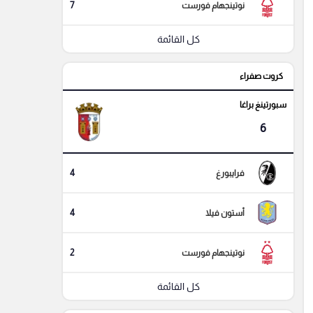
7
نوتينجهام فورست
كل القائمة
كروت صفراء
سبورتينغ براغا
6
4
فرايبورغ
4
أستون فيلا
2
نوتينجهام فورست
كل القائمة