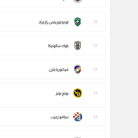
20
لودوغوريتس رازغراد
21
باوك سالونيكا
22
فيكتوريا بلزن
23
يونغ بويز
24
دينامو زغرب