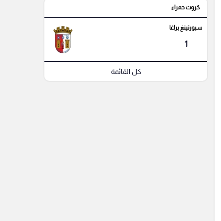
كروت حمراء
سبورتينغ براغا
1
كل القائمة