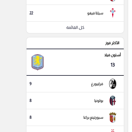
22
سيلتا فيغو
كل القائمة
الأكثر فوز
أستون فيلا
13
9
فرايبورغ
8
بولونيا
8
سبورتينغ براغا