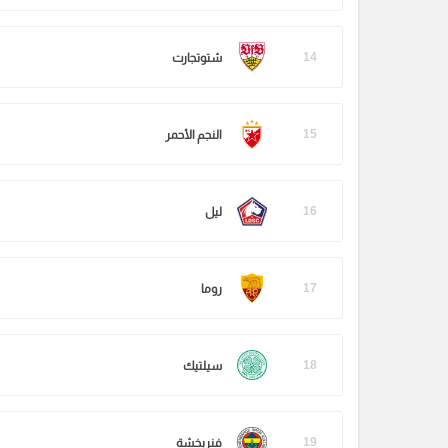
14
شتوتجارت
15
النجم الأحمر
16
ليل
17
روما
18
سيلتيك
19
فنربخشة