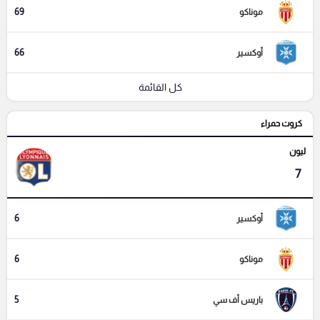
69
موناكو
66
أوكسير
كل القائمة
كروت حمراء
ليون
7
6
أوكسير
6
موناكو
5
باريس أف سي