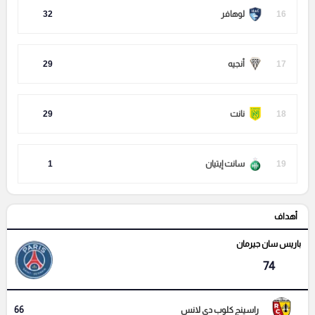
16
لوهافر
32
17
أنجيه
29
18
نانت
29
19
سانت إيتيان
1
أهداف
باريس سان جيرمان
74
66
راسينج كلوب دي لانس