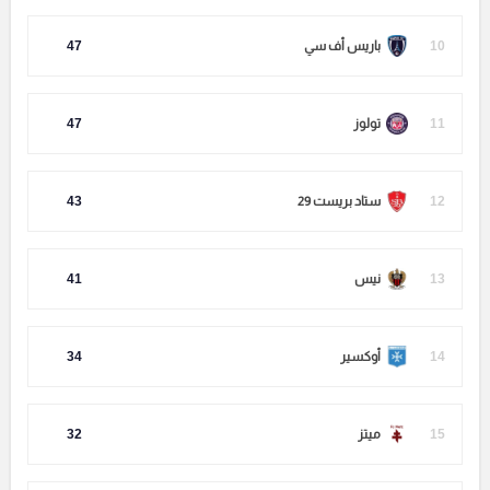
10
باريس أف سي
47
11
تولوز
47
12
ستاد بريست 29
43
13
نيس
41
14
أوكسير
34
15
ميتز
32