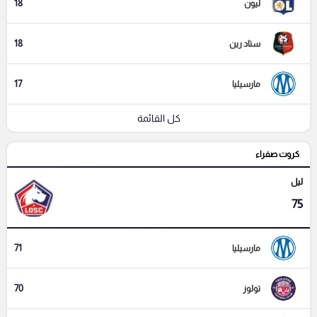
18
ليون
18
ستاد رين
17
مارسيليا
كل القائمة
كروت صفراء
ليل
75
71
مارسيليا
70
تولوز