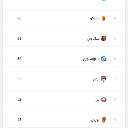
4
موناكو
60
5
ستاد رين
59
6
ستراسبورغ
58
7
ليون
53
8
ليل
52
9
لوريان
48