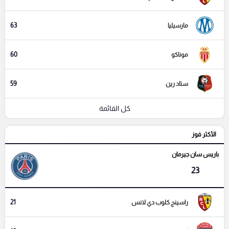
63
مارسيليا
60
موناكو
59
ستاد رين
كل القائمة
الأكثر فوز
باريس سان جيرمان
23
21
راسينج كلوب دي لانس