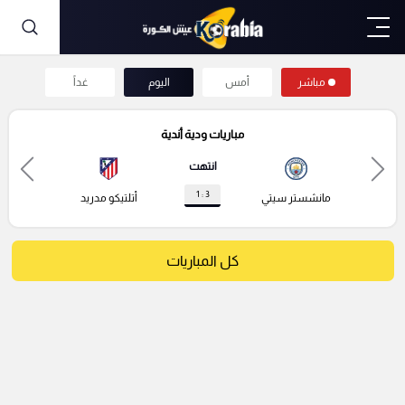
مباشر
أمس
اليوم
غداً
مباريات ودية أندية
انتهت
3 : 1
مانشستر سيتي
أتلتيكو مدريد
كل المباريات