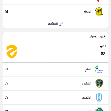
16
الاتحاد
كل القائمة
كروت صفراء
الحزم
88
77
الفتح
75
التعاون
75
الأخدود