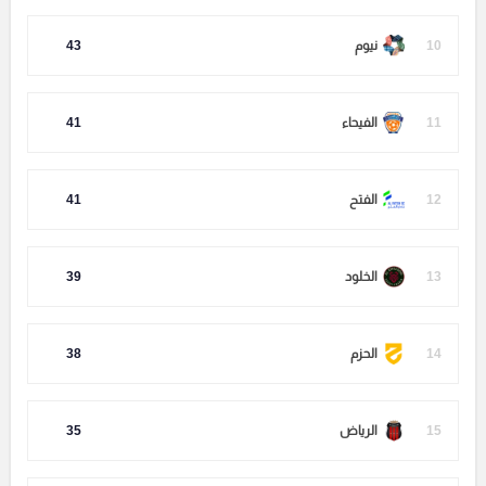
10
نيوم
43
11
الفيحاء
41
12
الفتح
41
13
الخلود
39
14
الحزم
38
15
الرياض
35