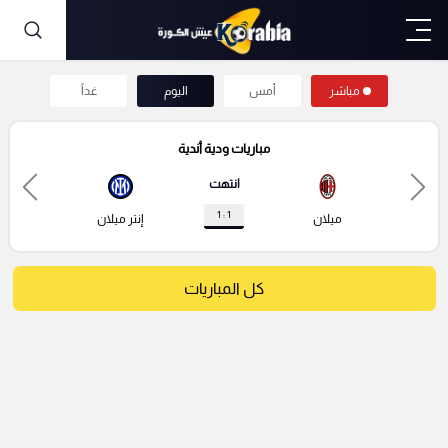
مباشر
أمس
اليوم
غداً
مباريات ودية أندية
انتهت
1 : 1
ميلان
إنتر ميلان
كل المباريات