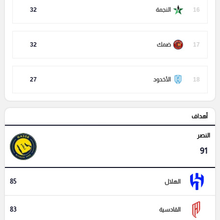
16
النجمة
32
17
ضمك
32
18
الأخدود
27
أهداف
النصر
91
85
الهلال
83
القادسية