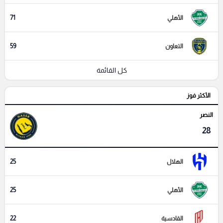
71
الأهلي
59
التعاون
كل القائمة
الأكثر فوز
النصر
28
25
الهلال
25
الأهلي
22
القادسية