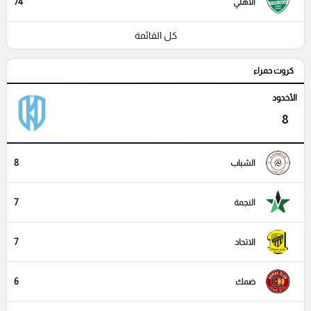
74
الأهلي
كل القائمة
كروت حمراء
الأخدود
8
8
الشباب
7
النجمة
7
الاتحاد
6
ضمك