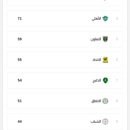
4
الأهلي
71
5
التعاون
59
6
الاتحاد
55
7
الخليج
54
8
الاتفاق
51
9
الشباب
44