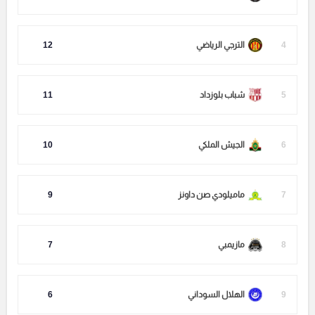
4
الترجي الرياضي
12
5
شباب بلوزداد
11
6
الجيش الملكي
10
7
ماميلودي صن داونز
9
8
مازيمبي
7
9
الهلال السوداني
6