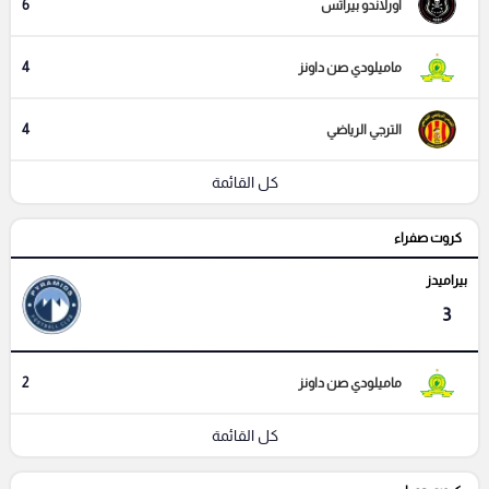
6
اورلاندو بيراتس
4
ماميلودي صن داونز
4
الترجي الرياضي
كل القائمة
كروت صفراء
بيراميدز
3
2
ماميلودي صن داونز
كل القائمة