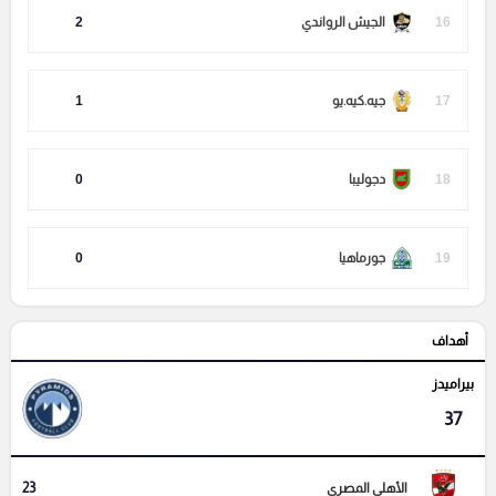
16
الجيش الرواندي
2
17
جيه.كيه.يو
1
18
دجوليبا
0
19
جورماهيا
0
أهداف
بيراميدز
37
23
الأهلي المصري