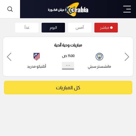
مباشر
أمس
اليوم
غداً
مباريات ودية أندية
11:00 ص
- : -
مانشستر سيتي
أتلتيكو مدريد
كل المباريات