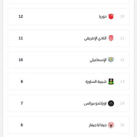
10
حوريا
12
11
النادي الإفريقي
11
12
الإسماعيلي
10
13
شبيبة الساورة
8
14
اورلاندو بيراتس
7
15
جيما ابا جيفار
6