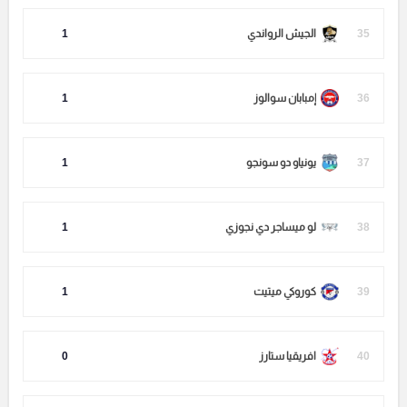
35
الجيش الرواندي
1
36
إمبابان سوالوز
1
37
يونياو دو سونجو
1
38
لو ميساجر دي نجوزي
1
39
كوروكي ميتيت
1
40
افريقيا ستارز
0