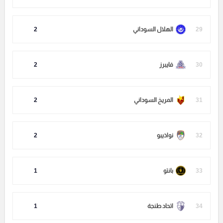
29
الهلال السوداني
2
30
فايبرز
2
31
المريخ السوداني
2
32
نواذيبو
2
33
بانتو
1
34
اتحاد طنجة
1