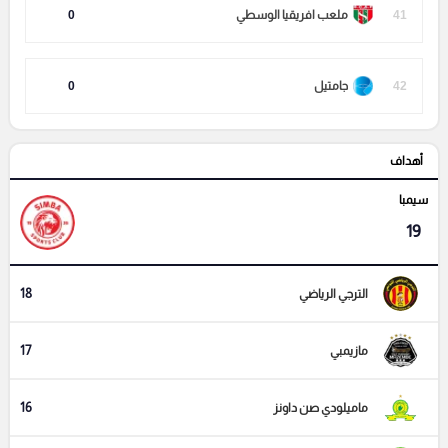
41
ملعب افريقيا الوسطي
0
42
جامتيل
0
أهداف
سيمبا
19
18
الترجي الرياضي
17
مازيمبي
16
ماميلودي صن داونز