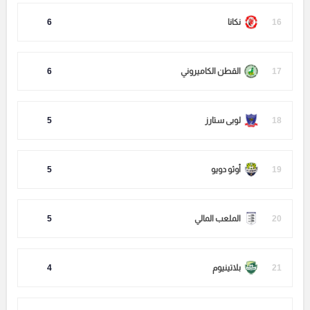
16
نكانا
6
17
القطن الكاميروني
6
18
لوبى ستارز
5
19
أوثو دويو
5
20
الملعب المالي
5
21
بلاتينيوم
4