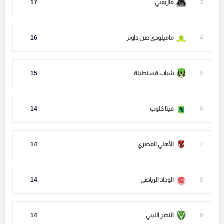
3
مازيمبي
17
4
ماميلودي صن داونز
16
5
شباب قسنطينة
15
6
فيتا كلوب
14
7
الأهلي المصري
14
8
الوداد الرياضي
14
9
النصر الليبي
14