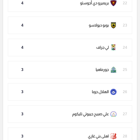
22
بريميرو دي أجوستو
4
23
بوبو ديولاسو
4
24
لي جراف
4
25
جورماهيا
3
26
الهلال جوبا
3
27
علي صبيح جيبوتي تليكوم
3
28
اهلى بني غازي
3