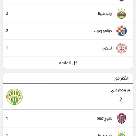
2
رابيد فيينا
2
دينامو زغرب
1
لينكون
كل القائمة
الأكثر فوز
فرينكفاروزي
2
1
كلوج 1907
1
رابيد فيينا