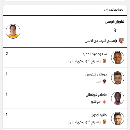
صناعة أهداف
فلوران توفين
3
راسينج كلوب دي لانس
2
سعود عبد الحميد
راسينج كلوب دي لانس
1
جوناتان كلاوس
نيس
1
مامادو كوليبالى
موناكو
1
ماثيو اودول
راسينج كلوب دي لانس