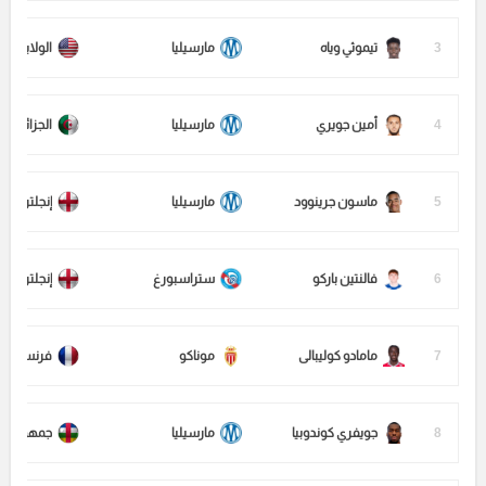
3
تيموثي وياه
مارسيليا
الولايات ا
4
أمين جويري
مارسيليا
الجزائر
5
ماسون جرينوود
مارسيليا
إنجلترا
6
فالنتين باركو
ستراسبورغ
إنجلترا
7
مامادو كوليبالى
موناكو
فرنسا
8
جويفري كوندوبيا
مارسيليا
جمهورية ا