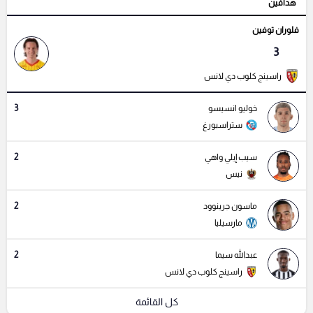
هدافين
فلوران توفين
3
راسينج كلوب دي لانس
3
خوليو انسيسو
ستراسبورغ
2
سيب إيلي واهي
نيس
2
ماسون جرينوود
مارسيليا
2
عبدالله سيما
راسينج كلوب دي لانس
كل القائمة