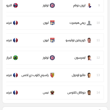
9
ارون دونام
تولوز
النرويج
10
ريمي هيمبرت
ليون
فرنسا
11
كورينتين توليسو
ليون
فرنسا
12
ايمرسون
تولوز
البرازيل
13
ماثيو اودول
راسينج كلوب دي لانس
فرنسا
14
جوناتان كلاوس
نيس
فرنسا