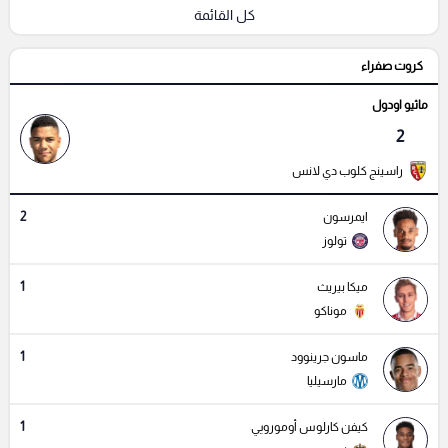
كل القائمة
كروت صفراء
ماثيو اودول
2
راسينج كلوب دي لانس
2
ايمرسون
تولوز
1
ميكا بيريث
موناكو
1
ماسون جرينوود
مارسيليا
1
كيفن كارلوس أومورويي